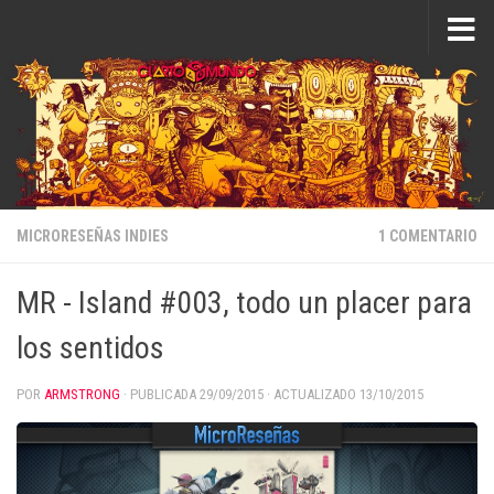
Saltar al contenido
MICRORESEÑAS INDIES
1 COMENTARIO
MR - Island #003, todo un placer para
los sentidos
POR
ARMSTRONG
· PUBLICADA
29/09/2015
· ACTUALIZADO
13/10/2015