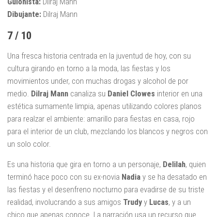
Guionista:
Dilraj Mann
Dibujante:
Dilraj Mann
7 / 10
Una fresca historia centrada en la juventud de hoy, con su
cultura girando en torno a la moda, las fiestas y los
movimientos under, con muchas drogas y alcohol de por
medio.
Dilraj Mann
canaliza su
Daniel Clowes
interior en una
estética sumamente limpia, apenas utilizando colores planos
para realzar el ambiente: amarillo para fiestas en casa, rojo
para el interior de un club, mezclando los blancos y negros con
un solo color.
Es una historia que gira en torno a un personaje,
Delilah
, quien
terminó hace poco con su ex-novia
Nadia
y se ha desatado en
las fiestas y el desenfreno nocturno para evadirse de su triste
realidad, involucrando a sus amigos
Trudy
y
Lucas
, y a un
chico que apenas conoce. La narración usa un recurso que