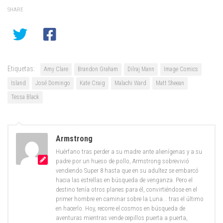
SHARE
Etiquetas:
Amy Clare
Brandon Graham
Dilraj Mann
Image Comics
Island
José Domingo
Kate Craig
Malachi Ward
Matt Sheean
Tessa Black
Armstrong
Huérfano tras perder a su madre ante alienígenas y a su
padre por un hueso de pollo, Armstrong sobrevivió
vendiendo Super 8 hasta que en su adultez se embarcó
hacia las estrellas en búsqueda de venganza. Pero el
destino tenía otros planes para él, convirtiéndose en el
primer hombre en caminar sobre la Luna... tras el último
en hacerlo. Hoy, recorre el cosmos en búsqueda de
aventuras mientras vende cepillos puerta a puerta,