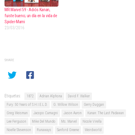
MR Marvel 59 - Adiós Kanan,
fuiste bueno; un día en la vida de
Spider-Mami
23/03/2016
SHARE
Etiquetas:
1872
Adrian Alphona
David F. Walker
Fury: 50 Years of S.H.I.E.L.D.
G. Willow Wilson
Gerry Duggan
Greg Weisman
Jacopo Camagni
Jason Aaron
Kanan: The Last Padawan
Lee Ferguson
Mike Del Mundo
Ms. Marvel
Nicole Virella
Noelle Stevenson
Runaways
Sanford Greene
Weirdworld