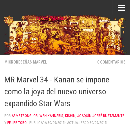
Saltar al contenido
MICRORESEÑAS MARVEL
0 COMENTARIOS
MR Marvel 34 - Kanan se impone
como la joya del nuevo universo
expandido Star Wars
POR
ARMSTRONG
,
OBI-WAN KANNABIS
,
KISHIN
,
JOAQUÍN JOFRÉ BUSTAMANTE
Y
FELIPE TORO
· PUBLICADA
30/09/2015
· ACTUALIZADO
30/09/2015