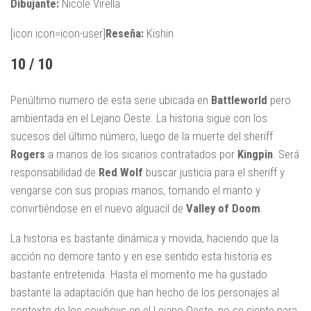
Dibujante:
Nicole Virella
[icon icon=icon-user]
Reseña:
Kishin
10 / 10
Penúltimo numero de esta serie ubicada en
Battleworld
pero
ambientada en el Lejano Oeste. La historia sigue con los
sucesos del último número, luego de la muerte del sheriff
Rogers
a manos de los sicarios contratados por
Kingpin
. Será
responsabilidad de
Red Wolf
buscar justicia para el sheriff y
vengarse con sus propias manos, tomando el manto y
convirtiéndose en el nuevo alguacil de
Valley of Doom
.
La historia es bastante dinámica y movida, haciendo que la
acción no demore tanto y en ese sentido esta historia es
bastante entretenida. Hasta el momento me ha gustado
bastante la adaptación que han hecho de los personajes al
contexto de los cowboys en el Lejano Oeste, no se siente para