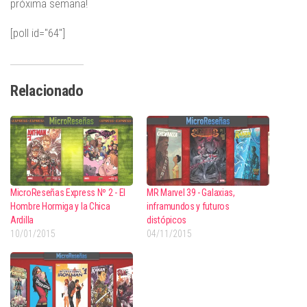
próxima semana!
[poll id="64"]
Relacionado
MicroReseñas Express Nº 2 - El
MR Marvel 39 - Galaxias,
Hombre Hormiga y la Chica
inframundos y futuros
Ardilla
distópicos
10/01/2015
04/11/2015