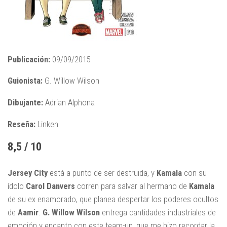
Publicación:
09/09/2015
Guionista:
G. Willow Wilson
Dibujante:
Adrian Alphona
Reseña:
Linken
8,5 / 10
Jersey City
está a punto de ser destruida, y
Kamala
con su
ídolo
Carol Danvers
corren para salvar al hermano de
Kamala
de su ex enamorado, que planea despertar los poderes ocultos
de
Aamir
.
G. Willow Wilson
entrega cantidades industriales de
emoción y encanto con este team-up, que me hizo recordar la