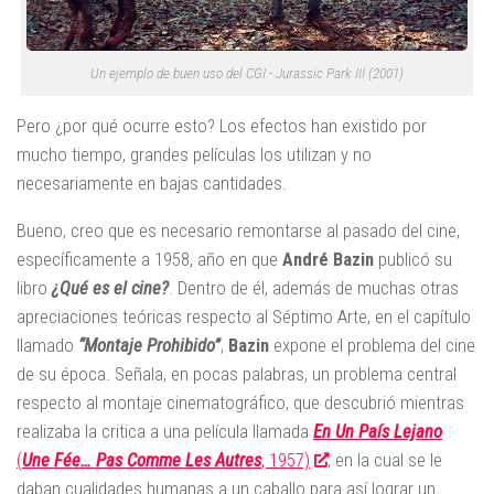
Un ejemplo de buen uso del CGI - Jurassic Park III (2001)
Pero ¿por qué ocurre esto? Los efectos han existido por
mucho tiempo, grandes películas los utilizan y no
necesariamente en bajas cantidades.
Bueno, creo que es necesario remontarse al pasado del cine,
específicamente a 1958, año en que
André Bazin
publicó su
libro
¿Qué es el cine?
. Dentro de él, además de muchas otras
apreciaciones teóricas respecto al Séptimo Arte, en el capítulo
llamado
“Montaje Prohibido”
,
Bazin
expone el problema del cine
de su época. Señala, en pocas palabras, un problema central
respecto al montaje cinematográfico, que descubrió mientras
realizaba la critica a una película llamada
En Un País Lejano
(
Une Fée… Pas Comme Les Autres
, 1957)
, en la cual se le
daban cualidades humanas a un caballo para así lograr un