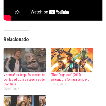
Relacionado
Veinte años después: creciendo
"Thor: Ragnarok" (2017):
con las ediciones especiales de
aplicando la fórmula de nuevo
Star Wars
07/11/2017
25/05/2017