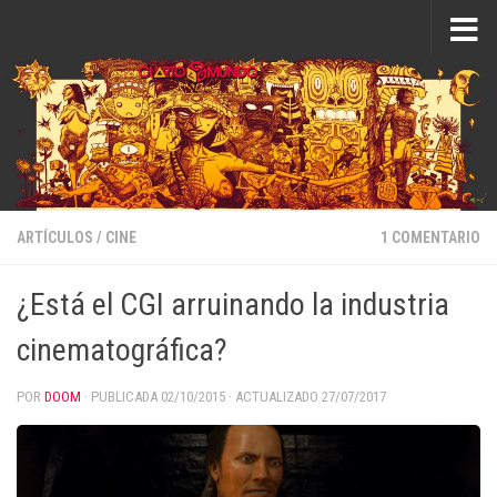
Saltar al contenido
ARTÍCULOS
/
CINE
1 COMENTARIO
¿Está el CGI arruinando la industria
cinematográfica?
POR
DOOM
· PUBLICADA
02/10/2015
· ACTUALIZADO
27/07/2017