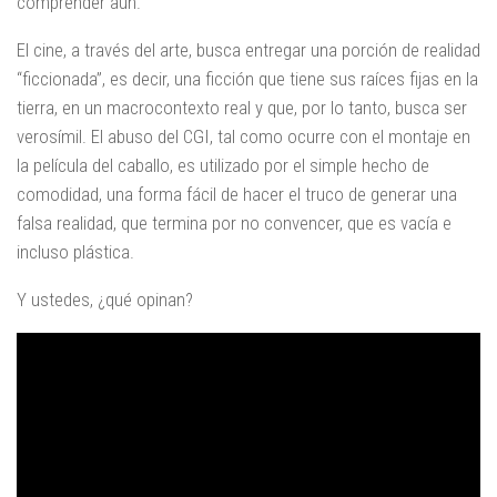
comprender aún.
El cine, a través del arte, busca entregar una porción de realidad
“ficcionada”, es decir, una ficción que tiene sus raíces fijas en la
tierra, en un macrocontexto real y que, por lo tanto, busca ser
verosímil. El abuso del CGI, tal como ocurre con el montaje en
la película del caballo, es utilizado por el simple hecho de
comodidad, una forma fácil de hacer el truco de generar una
falsa realidad, que termina por no convencer, que es vacía e
incluso plástica.
Y ustedes, ¿qué opinan?