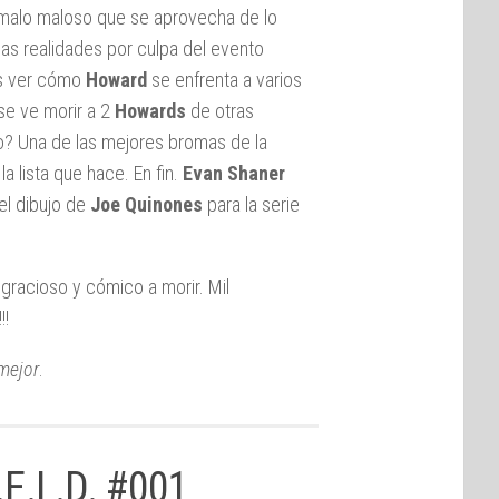
 malo maloso que se aprovecha de lo
as realidades por culpa del evento
s ver cómo
Howard
se enfrenta a varios
 se ve morir a 2
Howards
de otras
o? Una de las mejores bromas de la
a lista que hace. En fin.
Evan Shaner
el dibujo de
Joe Quinones
para la serie
 gracioso y cómico a morir. Mil
!!
mejor
.
E.L.D. #001