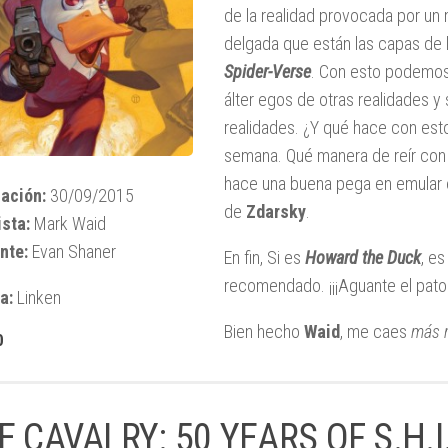
de la realidad provocada por un
delgada que están las capas de l
Spider-Verse
. Con esto podemo
álter egos de otras realidades y
realidades. ¿Y qué hace con est
semana. Qué manera de reír con l
hace una buena pega en emular 
ación:
30/09/2015
de
Zdarsky
.
sta:
Mark Waid
nte:
Evan Shaner
En fin, Si es
Howard the Duck
, es
recomendado. ¡¡¡Aguante el pato!
a:
Linken
Bien hecho
Waid
, me caes
más 
0
E CAVALRY: 50 YEARS OF S.H.I.