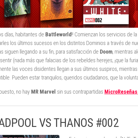
os días, habitantes de
Battleworld
!! Comienzan los servicios de l
carles los últimos sucesos en los distintos Dominios a través de n
ias siguen llegando a su fin, para satisfacción de
Doom
, mientras 
sentir (nada más que falacias de los rebeldes herejes, ¡que la furi
ente las voces disidentes llegan a sus últimos suspiros, mientra
utible. Pueden estar tranquilos, queridos ciudadanos, que la volun
puesto, no hay
MR Marvel
sin sus contrapartidas
MicroReseñas
ADPOOL VS THANOS #002