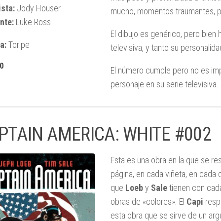
sta:
Jody Houser
mucho, momentos traumantes, pe
nte:
Luke Ross
El dibujo es genérico, pero bien
a:
Toripe
televisiva, y tanto su personal
10
El número cumple pero no es imp
personaje en su serie televisiva.
PTAIN AMERICA: WHITE #002
Esta es una obra en la que se re
página, en cada viñeta, en cada 
que
Loeb
y
Sale
tienen con cad
obras de «colores». El
Capi
resp
esta obra que se sirve de un a