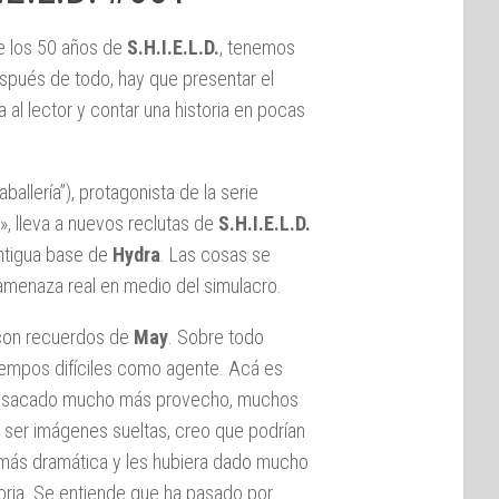
 los 50 años de
S.H.I.E.L.D.
, tenemos
Después de todo, hay que presentar el
 al lector y contar una historia en pocas
aballería”), protagonista de la serie
.», lleva a nuevos reclutas de
S.H.I.E.L.D.
ntigua base de
Hydra
. Las cosas se
menaza real en medio del simulacro.
a con recuerdos de
May
. Sobre todo
iempos difíciles como agente. Acá es
r sacado mucho más provecho, muchos
 ser imágenes sueltas, creo que podrían
 más dramática y les hubiera dado mucho
toria. Se entiende que ha pasado por