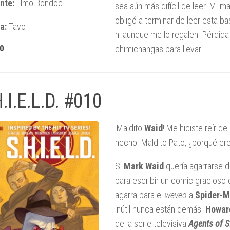
nte:
Elmo Bondoc
sea aún más difícil de leer. Mi 
obligó a terminar de leer esta b
a:
Tavo
ni aunque me lo regalen. Pérdida
10
chimichangas para llevar.
.I.E.L.D. #010
¡Maldito
Waid
! Me hiciste reír 
hecho. Maldito Pato, ¿porqué er
Si
Mark Waid
quería agarrarse de
para escribir un comic gracioso
agarra para el
weveo
a
Spider-
inútil nunca están demás.
Howar
de la serie televisiva
Agents of S