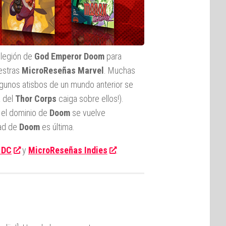
a legión de
God Emperor Doom
para
uestras
MicroReseñas Marvel
. Muchas
algunos atisbos de un mundo anterior se
a del
Thor Corps
caiga sobre ellos!).
s el dominio de
Doom
se vuelve
tad de
Doom
es última.
 DC
y
MicroReseñas Indies
.