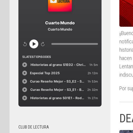
¡¡Buen
notifi
histor
hacen 
Lentam
indisc
Por su
DE
CLUB DE LECTURA