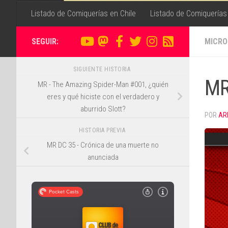
Listado de Comiquerías en Chile
Listado de Comiquerías
SEGUIR:
MICRO
SIGUIENTE HISTORIA
MR
MR - The Amazing Spider-Man #001, ¿quién
eres y qué hiciste con el verdadero y
aburrido Slott?
POR
AR
HISTORIA PREVIA
MR DC 35 - Crónica de una muerte no
anunciada