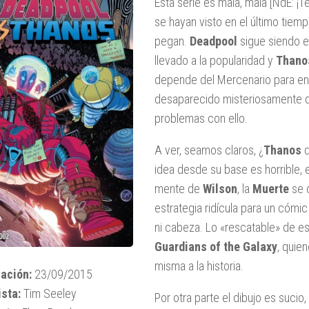
Esta serie es mala, mala [NdE: ¡T
se hayan visto en el último tiemp
pegan.
Deadpool
sigue siendo e
llevado a la popularidad y
Thano
depende del Mercenario para enc
desaparecido misteriosamente d
problemas con ello.
A ver, seamos claros, ¿
Thanos
d
idea desde su base es horrible, 
mente de
Wilson
, la
Muerte
se c
estrategia ridícula para un cómic
ni cabeza. Lo «rescatable» de es
Guardians of the Galaxy
, quie
misma a la historia.
ación:
23/09/2015
sta:
Tim Seeley
Por otra parte el dibujo es suci