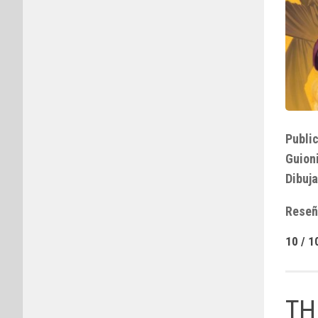
Public
Guioni
Dibuja
Reseñ
10 / 1
TH