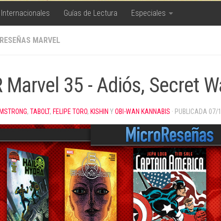
 Internacionales
Guías de Lectura
Especiales
RESEÑAS MARVEL
 Marvel 35 - Adiós, Secret Wa
MSTRONG
,
TABOLT
,
FELIPE TORO
,
KISHIN
Y
OBI-WAN KANNABIS
· PUBLICADA
07/