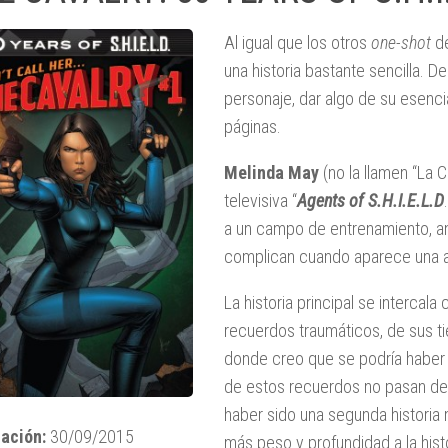
Al igual que los otros
one-shot
de
una historia bastante sencilla. 
personaje, dar algo de su esencia
páginas.
Melinda May
(no la llamen “La C
televisiva “
Agents of S.H.I.E.L.D
a un campo de entrenamiento, a
complican cuando aparece una a
La historia principal se intercal
recuerdos traumáticos, de sus t
donde creo que se podría habe
de estos recuerdos no pasan de
haber sido una segunda historia
ación:
30/09/2015
más peso y profundidad a la his