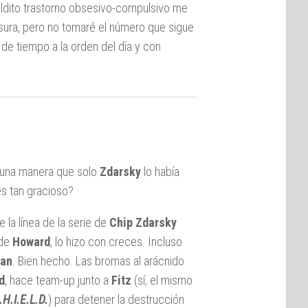
maldito trastorno obsesivo-compulsivo me
asura, pero no tomaré el número que sigue
 de tiempo a la orden del día y con
de una manera que solo
Zdarsky
lo había
es tan gracioso?
 la línea de la serie de
Chip Zdarsky
 de
Howard
, lo hizo con creces. Incluso
Man
. Bien hecho. Las bromas al arácnido
d
, hace team-up junto a
Fitz
(sí, el mismo
.H.I.E.L.D.
) para detener la destrucción