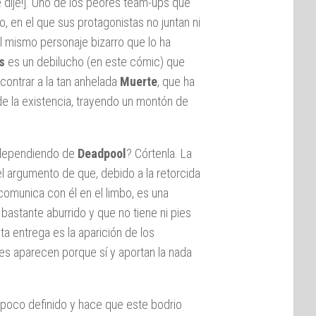
e dije!]. Uno de los peores team-ups que
o, en el que sus protagonistas no juntan ni
l mismo personaje bizarro que lo ha
s
es un debilucho (en este cómic) que
ontrar a la tan anhelada
Muerte
, que ha
e la existencia, trayendo un montón de
ependiendo de
Deadpool
? Córtenla. La
el argumento de que, debido a la retorcida
omunica con él en el limbo, es una
 bastante aburrido y que no tiene ni pies
ta entrega es la aparición de los
nes aparecen porque sí y aportan la nada
o, poco definido y hace que este bodrio