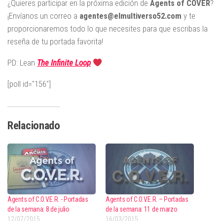
¿Quieres participar en la próxima edición de
Agents of COVER
?
¡Envíanos un correo a
agentes@elmultiverso52.com
y te
proporcionaremos todo lo que necesites para que escribas la
reseña de tu portada favorita!
PD: Lean
The Infinite Loop
[poll id="156"]
Relacionado
Agents of C.O.V.E.R. - Portadas
Agents of C.O.V.E.R. – Portadas
de la semana: 8 de julio
de la semana: 11 de marzo
12/07/2015
16/03/2015