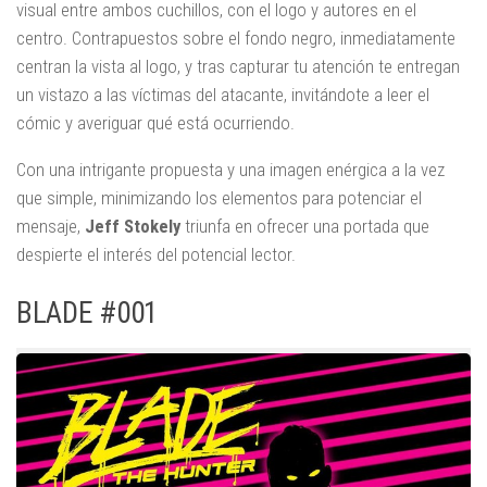
visual entre ambos cuchillos, con el logo y autores en el
centro. Contrapuestos sobre el fondo negro, inmediatamente
centran la vista al logo, y tras capturar tu atención te entregan
un vistazo a las víctimas del atacante, invitándote a leer el
cómic y averiguar qué está ocurriendo.
Con una intrigante propuesta y una imagen enérgica a la vez
que simple, minimizando los elementos para potenciar el
mensaje,
Jeff Stokely
triunfa en ofrecer una portada que
despierte el interés del potencial lector.
BLADE #001