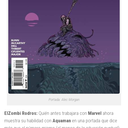
Portada: Alec Morgan
ElZombi Rodros:
Quién antes trabajara con
Marvel
ahora
muestra su habilidad con
Aquaman
en una portada que dice