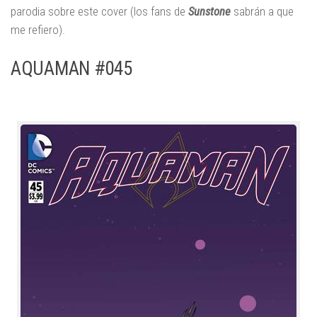
parodia sobre este cover (los fans de
Sunstone
sabrán a que
me refiero).
AQUAMAN #045