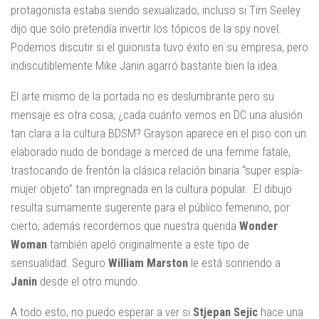
protagonista estaba siendo sexualizado, incluso si Tim Seeley
dijo que solo pretendía invertir los tópicos de la spy novel.
Podemos discutir si el guionista tuvo éxito en su empresa, pero
indiscutiblemente Mike Janin agarró bastante bien la idea.
El arte mismo de la portada no es deslumbrante pero su
mensaje es otra cosa, ¿cada cuánto vemos en DC una alusión
tan clara a la cultura BDSM? Grayson aparece en el piso con un
elaborado nudo de bondage a merced de una femme fatale,
trastocando de frentón la clásica relación binaria “super espía-
mujer objeto” tan impregnada en la cultura popular. El dibujo
resulta sumamente sugerente para el público femenino, por
cierto, además recordemos que nuestra querida
Wonder
Woman
también apeló originalmente a este tipo de
sensualidad. Seguro
William Marston
le está sonriendo a
Janin
desde el otro mundo.
A todo esto, no puedo esperar a ver si
Stjepan Sejic
hace una