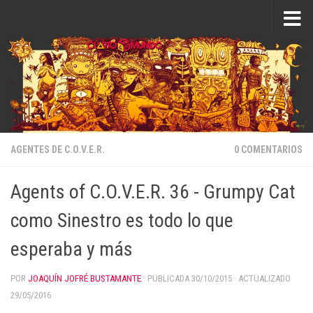
Saltar al contenido
AGENTES DE C.O.V.E.R.
0 COMENTARIOS
Agents of C.O.V.E.R. 36 - Grumpy Cat
como Sinestro es todo lo que
esperaba y más
POR
JOAQUÍN JOFRÉ BUSTAMANTE
· PUBLICADA
30/10/2015
· ACTUALIZADO
29/05/2016