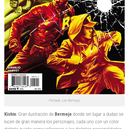
Portada: Lee Bermejo
Kishin
: Gran ilustración de
Bermejo
donde sin lugar a dudas se
lucen de gran manera los personajes, cada uno con un color
distinto quizás como referencia a las distintas personalidades