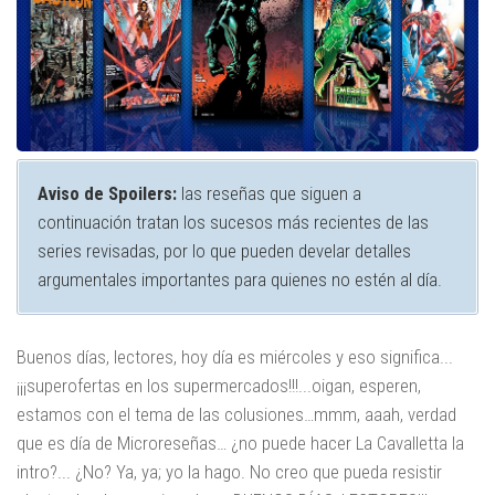
Aviso de Spoilers:
las reseñas que siguen a
continuación tratan los sucesos más recientes de las
series revisadas, por lo que pueden develar detalles
argumentales importantes para quienes no estén al día.
Buenos días, lectores, hoy día es miércoles y eso significa...
¡¡¡superofertas en los supermercados!!!...oigan, esperen,
estamos con el tema de las colusiones…mmm, aaah, verdad
que es día de Microreseñas… ¿no puede hacer La Cavalletta la
intro?... ¿No? Ya, ya; yo la hago. No creo que pueda resistir