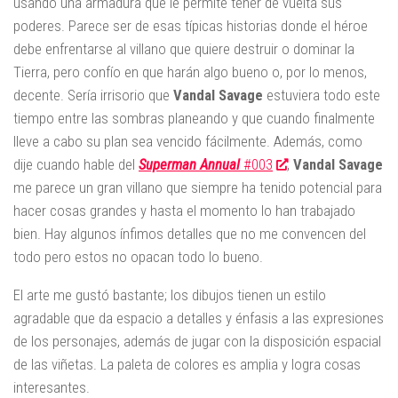
usando una armadura que le permite tener de vuelta sus
poderes. Parece ser de esas típicas historias donde el héroe
debe enfrentarse al villano que quiere destruir o dominar la
Tierra, pero confío en que harán algo bueno o, por lo menos,
decente. Sería irrisorio que
Vandal
Savage
estuviera todo este
tiempo entre las sombras planeando y que cuando finalmente
lleve a cabo su plan sea vencido fácilmente. Además, como
dije cuando hable del
Superman Annual
#003
,
Vandal
Savage
me parece un gran villano que siempre ha tenido potencial para
hacer cosas grandes y hasta el momento lo han trabajado
bien. Hay algunos ínfimos detalles que no me convencen del
todo pero estos no opacan todo lo bueno.
El arte me gustó bastante; los dibujos tienen un estilo
agradable que da espacio a detalles y énfasis a las expresiones
de los personajes, además de jugar con la disposición espacial
de las viñetas. La paleta de colores es amplia y logra cosas
interesantes.