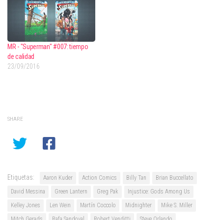
MR - "Superman" #007: tiempo
de calidad
23/09/2016
SHARE
Etiquetas:
Aaron Kuder
Action Comics
Billy Tan
Brian Buccellato
David Messina
Green Lantern
Greg Pak
Injustice: Gods Among Us
Kelley Jones
Len Wein
Martín Coccolo
Midnighter
Mike S. Miller
Mitch Gerads
Rafa Sandoval
Robert Venditti
Steve Orlando