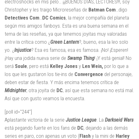
electroshocks en mis pelo… ¡¡¡BUENOS DÍAS, LECTORES!!!, soy
Christopher y les traigo Microreseñas de
Batman
Com
…digo
Detectives Com
…
DC Comics
, la mejor compañía del planeta
según mis amigos fanboys. Esta es una buena semana en el
tema de las reseñas, ya que tenemos joyitas muy valoradas
entre la crítica como ¿
Green Lantern
?, bueno, esa la leo solo
yo. ¿
Injustice
? Esa es famosa, esa es famosa. ¡No! ¡Esperen!
¡Hay una jodida nueva serie de
Swamp Thing
! ¡Y está genial! No
será
Soule
, pero está
Kelley Jones
y
Len Wein,
por lo que a
los que les gustaron los tie-ins de
Convergence
del personaje,
deben estar de fiesta. Y más encima tenemos crítica de
Midnighter
, otra joyita de
DC
, así que esta semana no está mal.
Así que con gusto veamos la encuesta.
[poll id="244"]
Aplastante victoria de la serie
Justice League
. La
Darkseid Wars
está pegando fuerte en los fans de
DC
, dejando a las demás
series en paro, con apenas un voto (
Flash
y la mini de
Harley