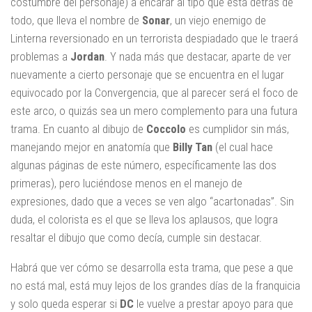
costumbre del personaje) a encarar al tipo que está detrás de
todo, que lleva el nombre de
Sonar
, un viejo enemigo de
Linterna reversionado en un terrorista despiadado que le traerá
problemas a
Jordan
. Y nada más que destacar, aparte de ver
nuevamente a cierto personaje que se encuentra en el lugar
equivocado por la Convergencia, que al parecer será el foco de
este arco, o quizás sea un mero complemento para una futura
trama. En cuanto al dibujo de
Coccolo
es cumplidor sin más,
manejando mejor en anatomía que
Billy Tan
(el cual hace
algunas páginas de este número, específicamente las dos
primeras), pero luciéndose menos en el manejo de
expresiones, dado que a veces se ven algo “acartonadas”. Sin
duda, el colorista es el que se lleva los aplausos, que logra
resaltar el dibujo que como decía, cumple sin destacar.
Habrá que ver cómo se desarrolla esta trama, que pese a que
no está mal, está muy lejos de los grandes días de la franquicia
y solo queda esperar si
DC
le vuelve a prestar apoyo para que