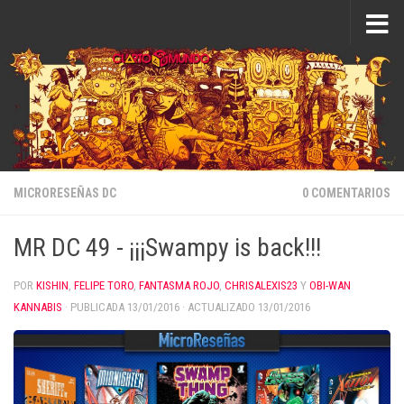
Saltar al contenido
MICRORESEÑAS DC
0 COMENTARIOS
MR DC 49 - ¡¡¡Swampy is back!!!
POR
KISHIN
,
FELIPE TORO
,
FANTASMA ROJO
,
CHRISALEXIS23
Y
OBI-WAN
KANNABIS
· PUBLICADA
13/01/2016
· ACTUALIZADO
13/01/2016