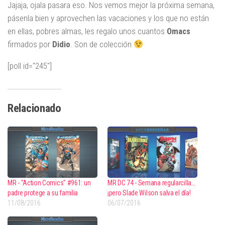
Jajaja, ojala pasara eso. Nos vemos mejor la próxima semana,
pásenla bien y aprovechen las vacaciones y los que no están
en ellas, pobres almas, les regalo unos cuantos
Omacs
firmados por
Didio
. Son de colección
[poll id="245"]
Relacionado
MR - "Action Comics" #961: un
MR DC 74 - Semana regularcilla...
padre protege a su familia
¡pero Slade Wilson salva el día!
11/08/2016
06/07/2016