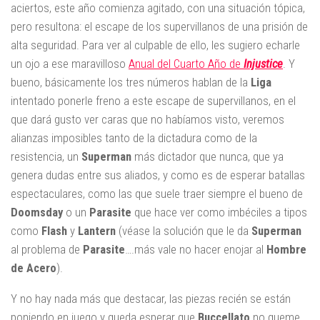
aciertos, este año comienza agitado, con una situación tópica,
pero resultona: el escape de los supervillanos de una prisión de
alta seguridad. Para ver al culpable de ello, les sugiero echarle
un ojo a ese maravilloso
Anual del Cuarto Año de
Injustice
. Y
bueno, básicamente los tres números hablan de la
Liga
intentado ponerle freno a este escape de supervillanos, en el
que dará gusto ver caras que no habíamos visto, veremos
alianzas imposibles tanto de la dictadura como de la
resistencia, un
Superman
más dictador que nunca, que ya
genera dudas entre sus aliados, y como es de esperar batallas
espectaculares, como las que suele traer siempre el bueno de
Doomsday
o un
Parasite
que hace ver como imbéciles a tipos
como
Flash
y
Lantern
(véase la solución que le da
Superman
al problema de
Parasite
….más vale no hacer enojar al
Hombre
de Acero
).
Y no hay nada más que destacar, las piezas recién se están
poniendo en juego y queda esperar que
Buccellato
no queme