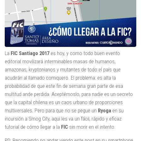
La
FIC Santiago 2017
es hoy, y como todo buen evento
editorial movilizará interminables masas de humanos,
amazonas, kryptonianos y mutantes de todo el país que
acudirán al llamado comiquero. El problema: es alta la
probabilidad de que este fin de semana gran parte de esa
multitud ande perdida. Aceptémoslo, para nadie es un secreto
que la capital chilena es un caos urbano de proporciones
multiversales. Pero para que no se pegue un
Ryoga
en su
incursión a Smog City, aquí les va un fácil, rápido y eficaz
tutorial de cómo llegar a la
FIC
sin morir en el intento.
PD: Recomiendo no andar viendo este post en su smartphone