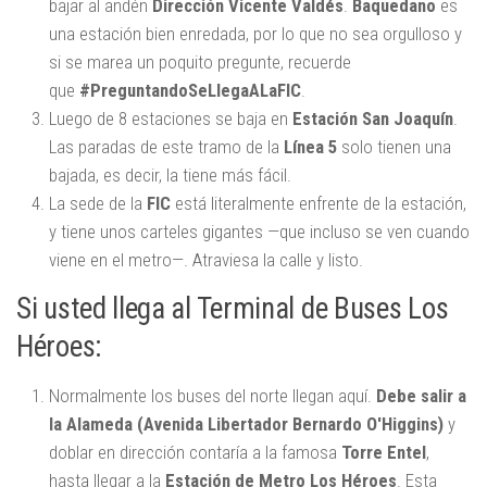
bajar al andén
Dirección Vicente Valdés
.
Baquedano
es
una estación bien enredada, por lo que no sea orgulloso y
si se marea un poquito pregunte, recuerde
que
#PreguntandoSeLlegaALaFIC
.
Luego de 8 estaciones se baja en
Estación San Joaquín
.
Las paradas de este tramo de la
Línea 5
solo tienen una
bajada, es decir, la tiene más fácil.
La sede de la
FIC
está literalmente enfrente de la estación,
y tiene unos carteles gigantes —que incluso se ven cuando
viene en el metro—. Atraviesa la calle y listo.
Si usted llega al Terminal de Buses Los
Héroes:
Normalmente los buses del norte llegan aquí.
Debe salir a
la Alameda (Avenida Libertador Bernardo O'Higgins)
y
doblar en dirección contaría a la famosa
Torre Entel
,
hasta llegar a la
Estación de Metro Los Héroes
. Esta