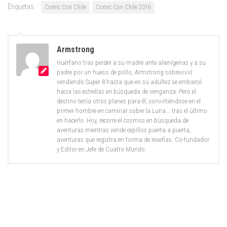
Etiquetas:
Comic Con Chile
Comic Con Chile 2016
Armstrong
Huérfano tras perder a su madre ante alienígenas y a su
padre por un hueso de pollo, Armstrong sobrevivió
vendiendo Super 8 hasta que en su adultez se embarcó
hacia las estrellas en búsqueda de venganza. Pero el
destino tenía otros planes para él, convirtiéndose en el
primer hombre en caminar sobre la Luna... tras el último
en hacerlo. Hoy, recorre el cosmos en búsqueda de
aventuras mientras vende cepillos puerta a puerta,
aventuras que registra en forma de reseñas. Co-fundador
y Editor en Jefe de Cuatro Mundo.