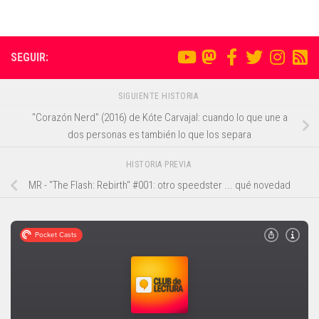
SEGUIR:
SIGUIENTE HISTORIA
"Corazón Nerd" (2016) de Kóte Carvajal: cuando lo que une a
dos personas es también lo que los separa
HISTORIA PREVIA
MR - "The Flash: Rebirth" #001: otro speedster ... qué novedad