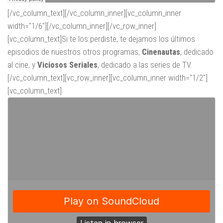
[/vc_column_text][/vc_column_inner][vc_column_inner
width="1/6"][/vc_column_inner][/vc_row_inner]
[vc_column_text]Si te los perdiste, te dejamos los últimos
episodios de nuestros otros programas,
Cinenautas
, dedicado
al cine, y
Viciosos Seriales
, dedicado a las series de TV.
[/vc_column_text][vc_row_inner][vc_column_inner width="1/2"]
[vc_column_text]