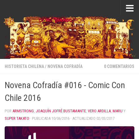
Saltar al contenido
HISTORIETA CHILENA
/
NOVENA COFRADÍA
0 COMENTARIOS
Novena Cofradía #016 - Comic Con
Chile 2016
POR
ARMSTRONG
,
JOAQUÍN JOFRÉ BUSTAMANTE
,
VERO ARDILLA
,
MARU
Y
SUPER TAKATO
· PUBLICADA
10/06/2016
· ACTUALIZADO
02/03/2017