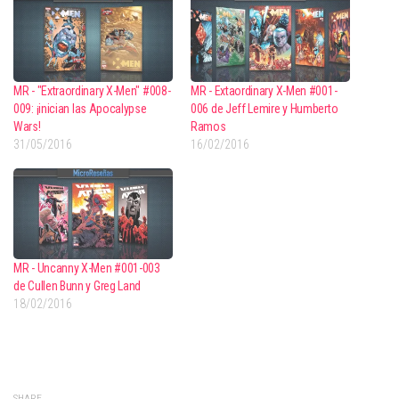
MR - "Extraordinary X-Men" #008-
MR - Extaordinary X-Men #001-
009: ¡inician las Apocalypse
006 de Jeff Lemire y Humberto
Wars!
Ramos
31/05/2016
16/02/2016
MR - Uncanny X-Men #001-003
de Cullen Bunn y Greg Land
18/02/2016
SHARE