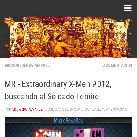
Saltar al contenido
MICRORESEÑAS MARVEL
0 COMENTARIOS
MR - Extraordinary X-Men #012,
buscando al Soldado Lemire
POR
EDUARDO ÁLVAREZ
· PUBLICADA
29/07/2016
· ACTUALIZADO
12/09/2016