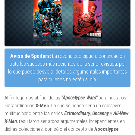
Aviso de Spoilers:
La reseña que sigue a continuación
trata los sucesos más recientes de la serie revisada, por
lo que puede desvelar detalles argumentales importantes
para quienes no estén al día.
Al fin llegamos al final de las
"Apocalypse Wars"
para nuestros
Extraordinarios
X-Men
. Lo que se pensó sería un
crossover
multitudinario entre las series
Extraordinary
,
Uncanny
y
All-New
X-Men
, resultaron ser arcos argumentales independientes en
dichas colecciones, con sólo el concepto de
Apocalypse