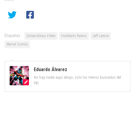
Etiquetas:
Extraordinary X-Men
Humberto Ramos
Jeff Lemire
Marvel Comics
Eduardo Álvarez
No hay nadie aquí abajo, solo los menos buscados del
FBI.