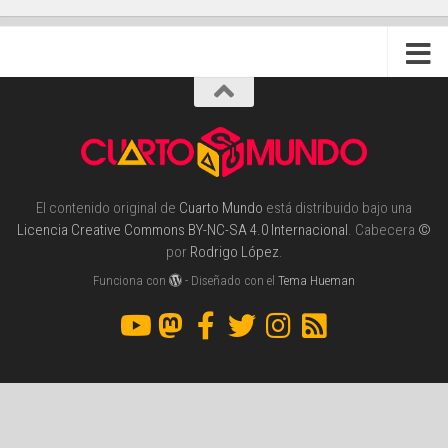
El contenido original de
Cuarto Mundo
está distribuido bajo una
Licencia Creative Commons BY-NC-SA 4.0 Internacional
. Cabecera
©
por
Rodrigo López
.
Funciona con
- Diseñado con el
Tema Hueman