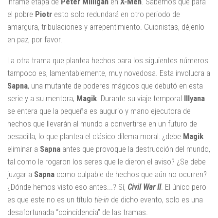
infame etapa de
Peter Milligan
en
X-Men
. Sabemos que para
el pobre
Piotr
esto solo redundará en otro periodo de
amargura, tribulaciones y arrepentimiento. Guionistas, déjenlo
en paz, por favor.
La otra trama que plantea hechos para los siguientes números
tampoco es, lamentablemente, muy novedosa. Esta involucra a
Sapna
, una mutante de poderes mágicos que debutó en esta
serie y a su mentora,
Magik
. Durante su viaje temporal
Illyana
se entera que la pequeña es augurio y mano ejecutora de
hechos que llevarán al mundo a convertirse en un futuro de
pesadilla, lo que plantea el clásico dilema moral: ¿debe
Magik
eliminar a
Sapna
antes que provoque la destrucción del mundo,
tal como le rogaron los seres que le dieron el aviso? ¿Se debe
juzgar a
Sapna
como culpable de hechos que aún no ocurren?
¿Dónde hemos visto eso antes...? Sí,
Civil War II
. El único pero
es que este no es un título
tie-in
de dicho evento, solo es una
desafortunada “coincidencia” de las tramas.