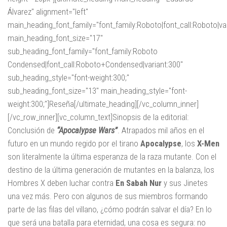
Álvarez" alignment="left"
main_heading_font_family="font_family:Roboto|font_call:Roboto|va
main_heading_font_size="17"
sub_heading_font_family="font_family:Roboto
Condensed|font_call:Roboto+Condensed|variant:300"
sub_heading_style="font-weight:300;"
sub_heading_font_size="13" main_heading_style="font-
weight:300;"]Reseña[/ultimate_heading][/vc_column_inner]
[/vc_row_inner][vc_column_text]Sinopsis de la editorial:
Conclusión de
“Apocalypse Wars”
. Atrapados mil años en el
futuro en un mundo regido por el tirano
Apocalypse
, los
X-Men
son literalmente la última esperanza de la raza mutante. Con el
destino de la última generación de mutantes en la balanza, los
Hombres X deben luchar contra
En Sabah Nur
y sus Jinetes
una vez más. Pero con algunos de sus miembros formando
parte de las filas del villano, ¿cómo podrán salvar el día? En lo
que será una batalla para eternidad, una cosa es segura: no