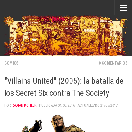
Saltar al contenido
CÓMICS
0 COMENTARIOS
"Villains United" (2005): la batalla de
los Secret Six contra The Society
POR
RADIAN KOHLER
· PUBLICADA
04/08/2016
· ACTUALIZADO
21/05/2017