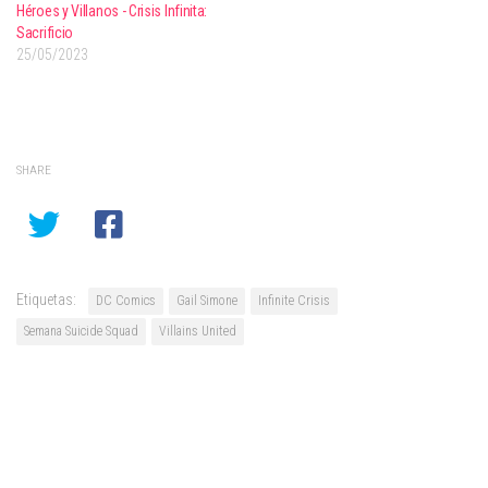
Héroes y Villanos - Crisis Infinita:
Sacrificio
25/05/2023
SHARE
Etiquetas:
DC Comics
Gail Simone
Infinite Crisis
Semana Suicide Squad
Villains United