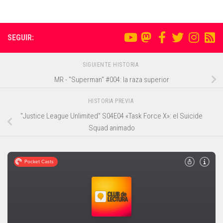
SEGUIR:
SIGUIENTE HISTORIA
MR - "Superman" #004: la raza superior
HISTORIA PREVIA
"Justice League Unlimited" S04E04 «Task Force X»: el Suicide
Squad animado