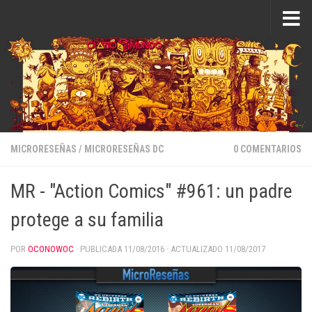
Saltar al contenido
MICRORESEÑAS
/
MICRORESEÑAS DC
0 COMENTARIOS
MR - "Action Comics" #961: un padre
protege a su familia
POR
OCONOWOC
· PUBLICADA
11/08/2016
· ACTUALIZADO
11/08/2017