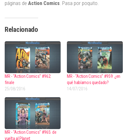
páginas de
Action Comics
. Pasa por poquito.
Relacionado
MR - "Action Comics" #962:
MR - "Action Comics" #959: ¿en
finale
qué habíamos quedado?
25/08/2016
14/07/2016
MR - "Action Comics" #965: de
vuelta al Planet