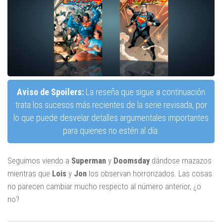
Aviso de Spoilers:
La reseña que sigue a continuación
trata los sucesos más recientes de la serie revisada, por
lo que puede desvelar detalles argumentales importantes
para quienes no estén al día.
Seguimos viendo a
Superman
y
Doomsday
dándose mazazos
mientras que
Lois
y
Jon
los observan horrorizados. Las cosas
no parecen cambiar mucho respecto al número anterior, ¿o
no?