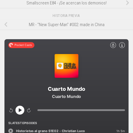
Smallscreen E84 - ¡Se acercan los demonios!
HISTORIA PREVIA
MR - "New Super-Man" #002: made in China