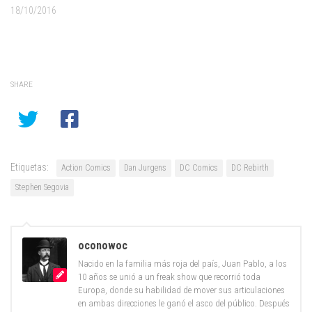
18/10/2016
SHARE
Etiquetas:
Action Comics
Dan Jurgens
DC Comics
DC Rebirth
Stephen Segovia
oconowoc
Nacido en la familia más roja del país, Juan Pablo, a los
10 años se unió a un freak show que recorrió toda
Europa, donde su habilidad de mover sus articulaciones
en ambas direcciones le ganó el asco del público. Después