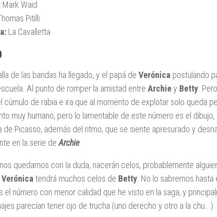
:
Mark Waid
homas Pitilli
a:
La Cavalletta
0
alla de las bandas ha llegado, y el papá de
Verónica
postulando par
 escuela. Al punto de romper la amistad entre
Archie
y
Betty
. Per
el cúmulo de rabia e ira que al momento de explotar solo queda p
o muy humano, pero lo lamentable de este número es el dibujo, 
a de Picasso, además del ritmo, que se siente apresurado y desn
nte en la serie de
Archie
.
nos quedamos con la duda, nacerán celos, probablemente alguien
z
Verónica
tendrá muchos celos de
Betty
. No lo sabremos hasta 
s el número con menor calidad que he visto en la saga, y principal
ajes parecían tener ojo de trucha (uno derecho y otro a la chu...).