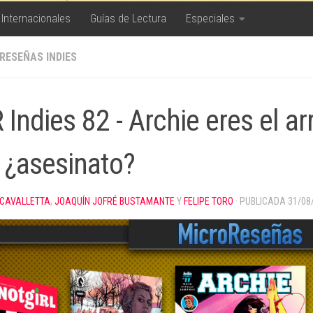
 Internacionales
Guías de Lectura
Especiales
RESEÑAS INDIES
 Indies 82 - Archie eres el 
. ¿asesinato?
 CAVALLETTA
,
JOAQUÍN JOFRÉ BUSTAMANTE
Y
FELIPE TORO
· PUBLICADA
31/08