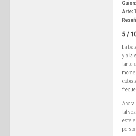
Guion
Arte:
T
Reseñ
5 / 1
La bat
y a la
tanto 
moment
cubist
frecue
Ahora 
tal ve
este e
person