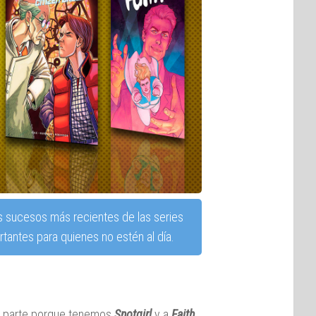
s sucesos más recientes de las series
tantes para quienes no estén al día.
n parte porque tenemos
Snotgirl
y a
Faith