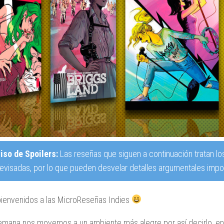
iso de Spoilers:
Las reseñas que siguen a continuación tratan lo
revisadas, por lo que pueden desvelar detalles argumentales impor
ienvenidos a las MicroReseñas Indies
emana nos movemos a un ambiente más alegre por así decirlo, e