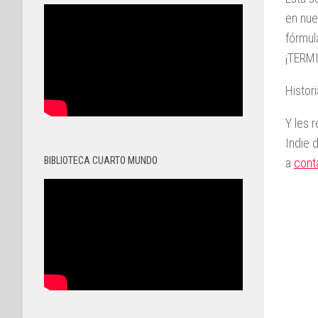
en nu
fórmul
¡TERM
Histor
Y les 
Indie 
BIBLIOTECA CUARTO MUNDO
a
cont