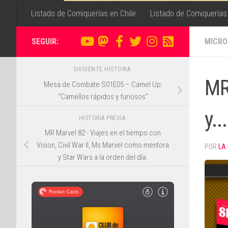
Listado de Comiquerías en Chile
Listado de Comiquerías
SEGUIR:
MICRO
SIGUIENTE HISTORIA
MR
Mesa de Combate S01E05 – Camel Up:
“Camellos rápidos y furiosos”
y..
HISTORIA PREVIA
MR Marvel 82 - Viajes en el tiempo con
Vision, Civil War II, Ms Marvel como mentora
POR
LA
y Star Wars a la orden del día.