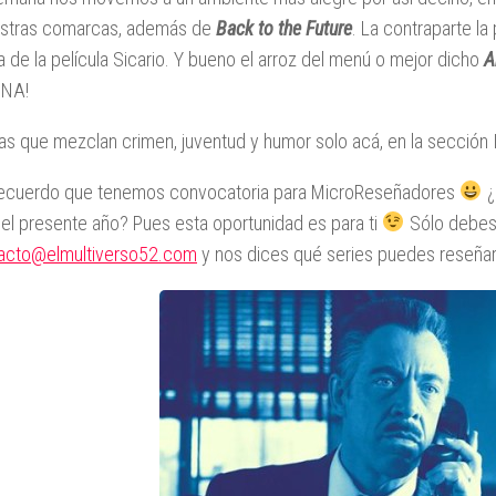
estras comarcas, además de
Back to the Future
. La contraparte l
a de la película Sicario. Y bueno el arroz del menú o mejor dicho
A
INA!
ias que mezclan crimen, juventud y humor solo acá, en la sección 
recuerdo que tenemos convocatoria para MicroReseñadores
¿
del presente año? Pues esta oportunidad es para ti
Sólo debes 
acto@elmultiverso52.com
y nos dices qué series puedes reseñar