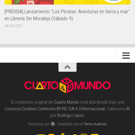
[PRENSA] Lanzamiento "Los Pirratas: Aventuras en tierra y mar"
en Librería Sin Moraleja (Sábado 9)
08/08/2025
El contenido original de
Cuarto Mundo
está distribuido bajo una
Licencia Creative Commons BY-NC-SA 4.0 Internacional
. Cabecera
©
por
Rodrigo López
.
Funciona con
- Diseñado con el
Tema Hueman