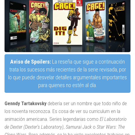
Aviso de Spoilers:
La reseña que sigue a continuación
trata los sucesos más recientes de la serie revisada, por
lo que puede desvelar detalles argumentales importantes
para quienes no estén al día.
Genndy Tartakovsky
debería ser un nombre que todo niño de
los noventa reconozca. Es cosa de ver su curriculum en la
animación americana. Series legendarias como
El Laboratorio
de Dexter (Dexter's Laboratory)
,
Samurai Jack
o
Star Wars: The
Clone Wars
. Pero además, se le ha visto excelentes trabajos en