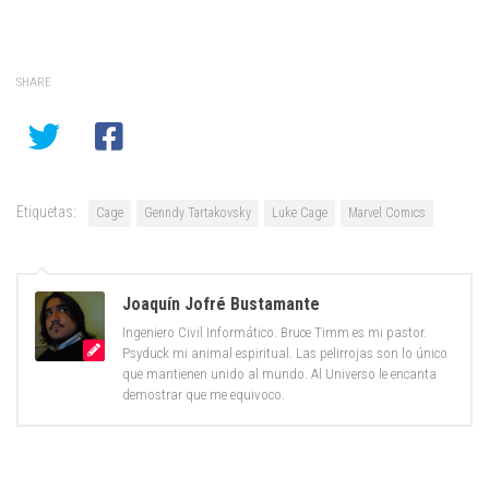
SHARE
Etiquetas:
Cage
Genndy Tartakovsky
Luke Cage
Marvel Comics
Joaquín Jofré Bustamante
Ingeniero Civil Informático. Bruce Timm es mi pastor.
Psyduck mi animal espiritual. Las pelirrojas son lo único
que mantienen unido al mundo. Al Universo le encanta
demostrar que me equivoco.