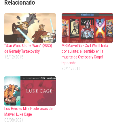
Relacionado
"Star Wars: Clone Wars" (2003)
MR Marvel 95 - Civil War II brilla...
de Genndy Tartakovsky
por su arte; el sentido en la
15/12/2015
muerte de Cyclops y Cage!
tripeando
30/11/2016
Los Héroes Más Poderosos de
Marvel: Luke Cage
03/08/2021