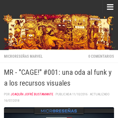
Saltar al contenido
MICRORESEÑAS MARVEL
0 COMENTARIOS
MR - "CAGE!" #001: una oda al funk y
a los recursos visuales
POR
JOAQUÍN JOFRÉ BUSTAMANTE
· PUBLICADA
11/10/2016
· ACTUALIZADO
16/07/2018