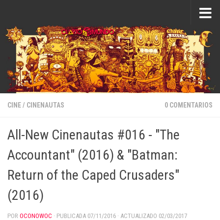
Saltar al contenido
CINE
/
CINENAUTAS
0 COMENTARIOS
All-New Cinenautas #016 - "The
Accountant" (2016) & "Batman:
Return of the Caped Crusaders"
(2016)
POR
OCONOWOC
· PUBLICADA
07/11/2016
· ACTUALIZADO
02/03/2017