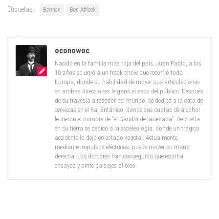
Etiquetas:
Batman
Ben Affleck
oconowoc
Nacido en la familia más roja del país, Juan Pablo, a los
10 años se unió a un freak show que recorrió toda
Europa, donde su habilidad de mover sus articulaciones
en ambas direcciones le ganó el asco del público. Después
de su travesía alrededor del mundo, se dedicó a la cata de
cervezas en el Raj Británico, donde sus cuotas de alcohol
le dieron el nombre de “el Gandhi de la cebada”. De vuelta
en su tierra se dedicó a la espeleología, donde un trágico
accidente lo dejó en estado vegetal. Actualmente,
mediante impulsos eléctricos, puede mover su mano
derecha. Los doctores han conseguido que escriba
ensayos y pinte paisajes al óleo.