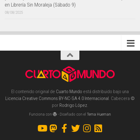
en Librería Sin Moraleja (Sábado 9)
08/08/2025
El contenido original de
Cuarto Mundo
está distribuido bajo una
Licencia Creative Commons BY-NC-SA 4.0 Internacional
. Cabecera
©
por
Rodrigo López
.
Funciona con
- Diseñado con el
Tema Hueman