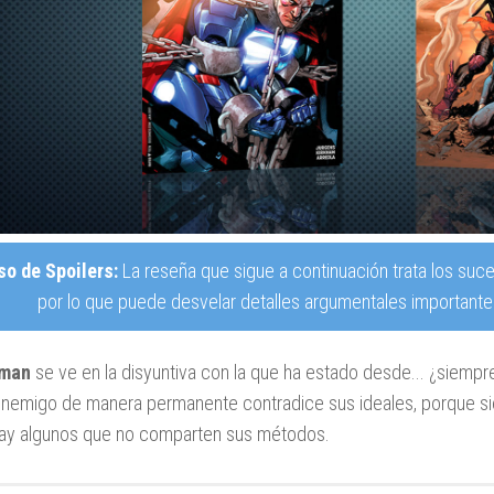
so de Spoilers:
La reseña que sigue a continuación trata los suce
por lo que puede desvelar detalles argumentales importantes
rman
se ve en la disyuntiva con la que ha estado desde... ¿siempre
enemigo de manera permanente contradice sus ideales, porque si
ay algunos que no comparten sus métodos.