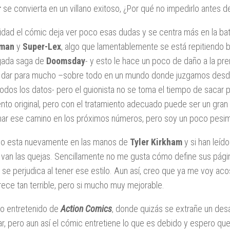
r
se convierta en un villano exitoso, ¿Por qué no impedirlo antes 
lidad el cómic deja ver poco esas dudas y se centra más en la bat
rman
y
Super-Lex
, algo que lamentablemente se está repitiendo 
rgada saga de
Doomsday
- y esto le hace un poco de daño a la pr
dar para mucho –sobre todo en un mundo donde juzgamos desde l
todos los datos- pero el guionista no se toma el tiempo de sacar 
ento original, pero con el tratamiento adecuado puede ser un gra
ar ese camino en los próximos números, pero soy un poco pesimis
ujo esta nuevamente en las manos de
Tyler Kirkham
y si han leíd
van las quejas. Sencillamente no me gusta cómo define sus pági
se perjudica al tener ese estilo. Aun así, creo que ya me voy ac
ece tan terrible, pero si mucho muy mejorable.
 entretenido de
Action Comics
, donde quizás se extrañe un des
r, pero aun así el cómic entretiene lo que es debido y espero q