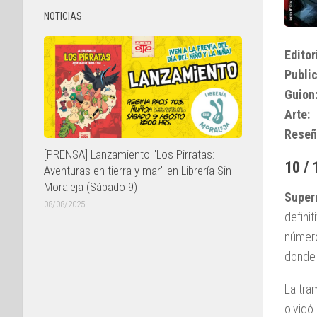
NOTICIAS
Editor
Public
Guion
Arte:
T
Reseñ
[PRENSA] Lanzamiento "Los Pirratas:
10 / 
Aventuras en tierra y mar" en Librería Sin
Moraleja (Sábado 9)
Supe
08/08/2025
defini
número
dond
La tra
olvidó