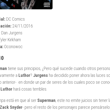
ial:
DC Comics
ación:
24/11/2016
:
Dan Jurgens
yler Kirkham
a:
Oconowoc
10
rman
tiene sus principios, ¿Pero qué sucede cuando otros persona
tivamente a
Luthor
?
Jurgens
ha decidido poner ahora las luces 
 anterior- en donde un par de seres de los cuales poco se cono
e
Luthor
hará cosas terribles.
mpa está en que al ser
Superman
, este no emite juicios sin tener
Zack Snyder
- pero el resto de los personajes parece pensárselo 