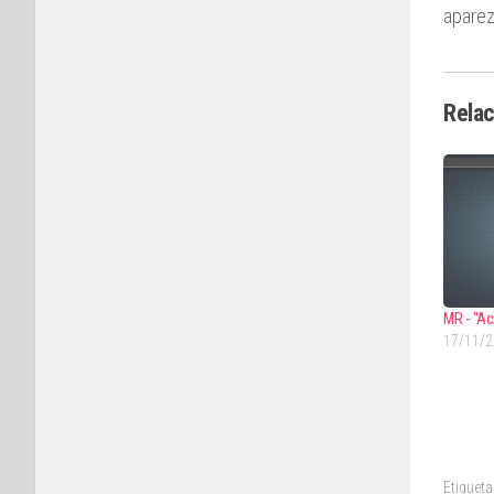
aparez
Rela
MR - "Ac
17/11/
Etiqueta