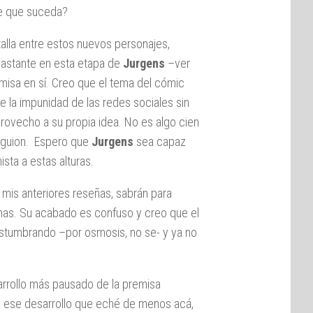
de que suceda?
alla entre estos nuevos personajes,
bastante en esta etapa de
Jurgens
–ver
emisa en sí. Creo que el tema del cómic
a impunidad de las redes sociales sin
provecho a su propia idea. No es algo cien
n guion. Espero que
Jurgens
sea capaz
ta a estas alturas.
o mis anteriores reseñas, sabrán para
nas. Su acabado es confuso y creo que el
ostumbrando –por osmosis, no se- y ya no
arrollo más pausado de la premisa
ue ese desarrollo que eché de menos acá,