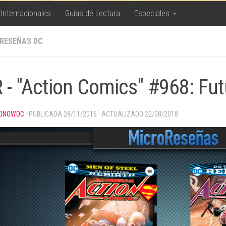
 Internacionales
Guías de Lectura
Especiales
RESEÑAS DC
 - "Action Comics" #968: Fut
ONOWOC
· PUBLICADA
28/11/2016
· ACTUALIZADO
22/08/2018