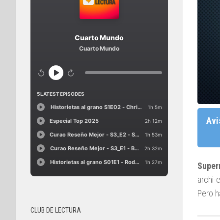
Avi
Supe
archi-
Pero h
CLUB DE LECTURA