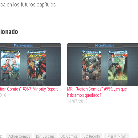
ca en los futuros capítulos.
cionado
tion Comics" #967: Minority Report
MR - "Action Comics" #959: ¿en qué
2016
habíamos quedado?
14/07/2016
s:
Action Comics
Dan Jurgens
DC Comics
DC Rebirth
Tyler Kirkham