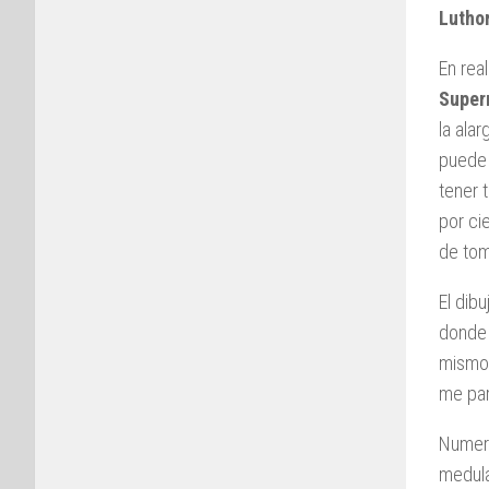
Lutho
En rea
Supe
la ala
puede 
tener 
por ci
de tom
El dib
donde 
mismo 
me par
Numero
medula