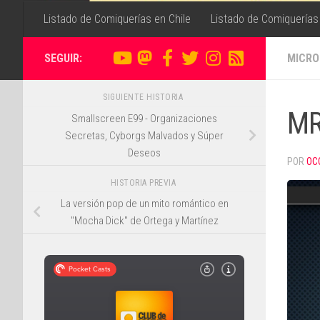
Listado de Comiquerías en Chile
Listado de Comiquerías
SEGUIR:
MICRO
SIGUIENTE HISTORIA
MR
Smallscreen E99 - Organizaciones
Secretas, Cyborgs Malvados y Súper
Deseos
POR
OC
HISTORIA PREVIA
La versión pop de un mito romántico en
"Mocha Dick" de Ortega y Martínez