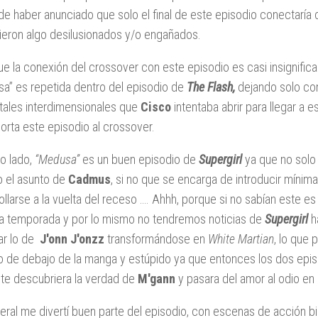
de haber anunciado que solo el final de este episodio conectaría
tieron algo desilusionados y/o engañados.
ue la conexión del crossover con este episodio es casi insignifican
a” es repetida dentro del episodio de
The Flash,
dejando solo com
tales interdimensionales que
Cisco
intentaba abrir para llegar a 
orta este episodio al crossover.
ro lado,
“Medusa”
es un buen episodio de
Supergirl
ya que no solo 
 el asunto de
Cadmus
, si no que se encarga de introducir míni
ollarse a la vuelta del receso …. Ahhh, porque si no sabían este e
a temporada y por lo mismo no tendremos noticias de
Supergirl
h
ar lo de
J'onn J'onzz
transformándose en
White Martian
, lo que
 de debajo de la manga y estúpido ya que entonces los dos epis
te descubriera la verdad de
M'gann
y pasara del amor al odio en
eral me divertí buen parte del episodio, con escenas de acción b