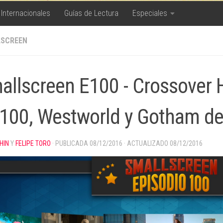
 Internacionales
Guías de Lectura
Especiales
SCREEN
allscreen E100 - Crossover H
 100, Westworld y Gotham d
HIN
Y
FELIPE TORO
· PUBLICADA
08/12/2016
· ACTUALIZADO
08/12/2016