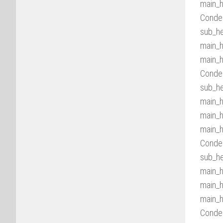
main_h
Conden
sub_he
main_h
main_h
Conden
sub_he
main_h
main_h
main_h
Conden
sub_he
main_h
main_h
main_h
Conden