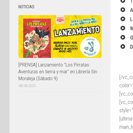
T
NOTICIAS
A
L
W
G
D
[PRENSA] Lanzamiento "Los Pirratas:
Aventuras en tierra y mar" en Librería Sin
[/vc_c
Moraleja (Sábado 9)
color=
08/08/2025
[vc_co
[vc_co
style=
[ultim
main_h