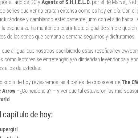
w
por el lado de DC y
Agents of S.H.I.E.L.D.
por el de Marvel, Netf
 de series que ver no era tan extensa como es hoy en día. Con el
ucturándose y cambiando estéticamente junto con el sitio hasta ll
 la esencia se ha mantenido casi intacta e igual de simple que en
tes de las series que semana a semana seguimos y disfrutamos.
 que al igual que nosotros escribiendo estas reseñas/review/com
s como lectores se entretengan y/o distiendan leyéndonos y enco
tos a los de ustedes.
episodio de hoy revisaremos las 4 partes de crossover de
The C
e
Arrow
–¿Coincidencia? – y ver que tal estuvieron los mid-seaso
orld
.
l capítulo de hoy:
upergirl