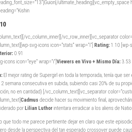
ading_font_size="13"]Guion[/ultimate_heading][vc_empty_space h
eading="Kishin
 10
olumn_text][/vc_column_inner][/vc_row_inner][vc_separator colo
lumn_text][wp-svg-icons icon="stats" wrap="i"]
Rating:
1.10 [wp-s
terior:
0.91
g-icons icon="eye" wrap="i"]
Viewers en Vivo + Mismo Día:
3.53 
n:
El mejor rating de Supergirl en toda la temporada, tenía que ser 
. 2 semana consecutiva en subida, subiendo casi 20% de su propi
ción, no en cantidad) [/vc_column_text][vc_separator color="cu
lumn_text]
Cadmus
decide hacer su movimiento final, aprovechá
liderado por
Lilian Luthor
intentara erradicar a los aliens de Nati
o que todo me parece pertinente dejar en claro que este episodio
pero desde la perspectiva del tan esperado crossover puede caus