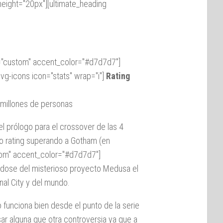
eight="20px"][ultimate_heading
r="custom" accent_color="#d7d7d7"]
vg-icons icon="stats" wrap="i"]
Rating
millones de personas
el prólogo para el crossover de las 4
o rating superando a Gotham (en
stom" accent_color="#d7d7d7"]
ndose del misterioso proyecto Medusa el
onal City y del mundo.
 funciona bien desde el punto de la serie
ar alguna que otra controversia ya que a