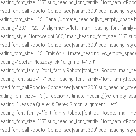
eading_font_size="17" sub_heading_font_family="font_family:Rob
sed|font_call:Roboto+Condensed|variant:300" sub_heading_style
ading_font_size="13"]Canal[/ultimate_heading][vc_empty_space h
eading="28/11/2016" alignment="left" main_heading_font_family="
eading_style="font-weight:300;" main_heading_font_size="17" sub
sed|font_call:Roboto+Condensed|variant:300" sub_heading_style
ading_font_size="13"]Emisión[/ultimate_heading][vc_empty_space
eading="Stefan Pleszczynski" alignment="left"
eading_font_family="font_family:Roboto|font_call:Roboto" main_he
eading_font_size="17" sub_heading_font_family="font_family:Rob
sed|font_call:Roboto+Condensed|variant:300" sub_heading_style
ading_font_size="13"]Dirección[/ultimate_heading][vc_empty_spa
eading="Jessica Queller & Derek Simon" alignment="left"
eading_font_family="font_family:Roboto|font_call:Roboto" main_he
eading_font_size="17" sub_heading_font_family="font_family:Rob
sed|font_call:Roboto+Condensed|variant:300" sub_heading_style