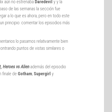
lix aún no estrenaba
Daredevil
y y la
 paso de las semanas la sección fue
egar a lo que es ahora, pero en todo este
 un principio: comentar los episodios más
entarios lo pasamos relativamente bien
ntrando puntos de vistas similares o
W,
Heroes vs Alien
además del episodio
n finale de
Gotham
,
Supergirl
y