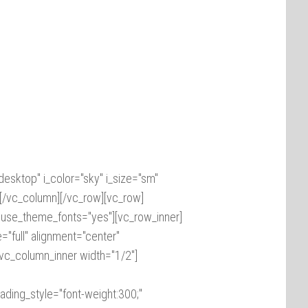
desktop" i_color="sky" i_size="sm"
[/vc_column][/vc_row][vc_row]
use_theme_fonts="yes"][vc_row_inner]
"full" alignment="center"
vc_column_inner width="1/2"]
ading_style="font-weight:300;"