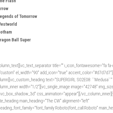
he Flash
rrow
egends of Tomorrow
estworld
otham
ragon Ball Super
olumn_text][vc_text_separator title="" i_icon_fontawesome="fa fa-
"custom" el_width="90" add_icon="true" accent_color="#d7d7d7"]
lumn][vc_custom_heading text="SUPERGIRL S02E08: ``Medusa``" 
lumn_inner width="1/2"][vc_single_image image="42748" img_size=
"vc_box_shadow_3d" css_animation="appear"][/vc_column_inner][
ate_heading main_heading="The CW" alignment="left"
eading_font_family="font_family:Roboto|font_call:Roboto" main_he