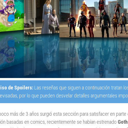
iso de Spoilers:
Las reseñas que siguen a continuación tratan lo
revisadas, por lo que pueden desvelar detalles argumentales impor
oco más de 3 años surgió esta sección para satisfacer en parte e
sión basadas en comics, recientemente se habían estrenado
Got