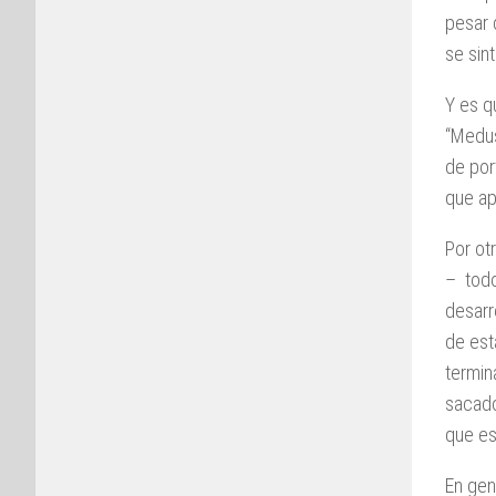
pesar 
se sin
Y es q
“Medus
de por
que ap
Por ot
– todo
desarr
de est
termin
sacado
que es
En gen