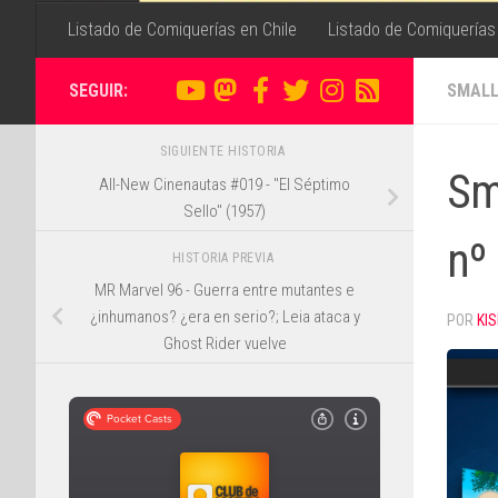
Listado de Comiquerías en Chile
Listado de Comiquerías
SEGUIR:
SMALL
SIGUIENTE HISTORIA
Sm
All-New Cinenautas #019 - "El Séptimo
Sello" (1957)
nº
HISTORIA PREVIA
MR Marvel 96 - Guerra entre mutantes e
¿inhumanos? ¿era en serio?; Leia ataca y
POR
KIS
Ghost Rider vuelve