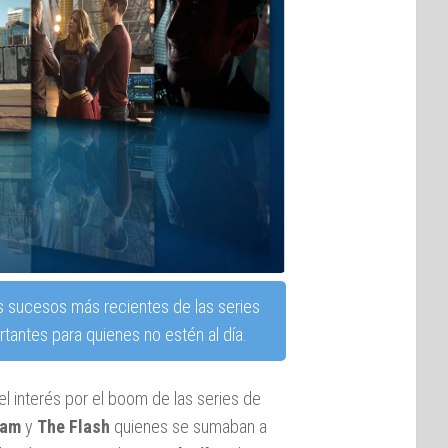
s sucesos más recientes de las series
tantes para quienes no estén al día.
l interés por el boom de las series de
ham
y
The Flash
quienes se sumaban a