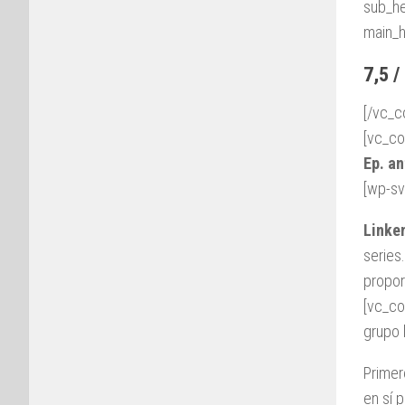
sub_he
main_h
7,5 /
[/vc_c
[vc_co
Ep. an
[wp-sv
Linke
series
propor
[vc_co
grupo 
Primer
en sí 