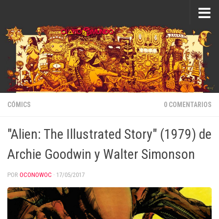
Saltar al contenido
CÓMICS
0 COMENTARIOS
"Alien: The Illustrated Story" (1979) de
Archie Goodwin y Walter Simonson
POR
OCONOWOC
·
17/05/2017