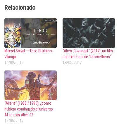
Relacionado
Marvel Salvat — Thor: El último
"Alien: Covenant" (2017): un film
Vikingo
para los fans de "Prometheus"
15/08/2019
18/05/2017
"Aliens" (1988 / 1990): ¿cómo
hubiera continuado el universo
Aliens sin Alien 3?
16/05/2017