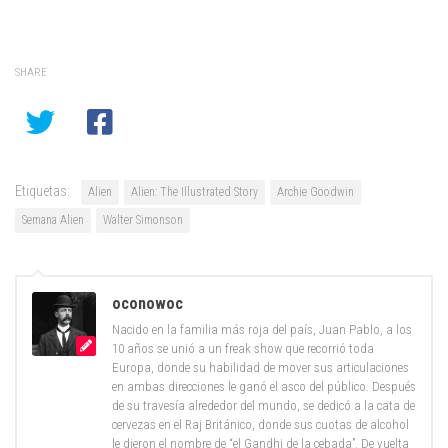
SHARE
Etiquetas:
Alien
Alien: The Illustrated Story
Archie Goodwin
Semana Alien
Walter Simonson
oconowoc
Nacido en la familia más roja del país, Juan Pablo, a los
10 años se unió a un freak show que recorrió toda
Europa, donde su habilidad de mover sus articulaciones
en ambas direcciones le ganó el asco del público. Después
de su travesía alrededor del mundo, se dedicó a la cata de
cervezas en el Raj Británico, donde sus cuotas de alcohol
le dieron el nombre de “el Gandhi de la cebada”. De vuelta