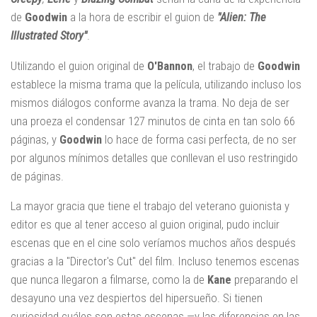
de
Goodwin
a la hora de escribir el guion de
"Alien: The
Illustrated Story"
.
Utilizando el guion original de
O'Bannon
, el trabajo de
Goodwin
establece la misma trama que la película, utilizando incluso los
mismos diálogos conforme avanza la trama. No deja de ser
una proeza el condensar 127 minutos de cinta en tan solo 66
páginas, y
Goodwin
lo hace de forma casi perfecta, de no ser
por algunos mínimos detalles que conllevan el uso restringido
de páginas.
La mayor gracia que tiene el trabajo del veterano guionista y
editor es que al tener acceso al guion original, pudo incluir
escenas que en el cine solo veríamos muchos años después
gracias a la "Director's Cut" del film. Incluso tenemos escenas
que nunca llegaron a filmarse, como la de
Kane
preparando el
desayuno una vez despiertos del hipersueño. Si tienen
curiosidad cuáles son estas escenas —y las diferencias en las