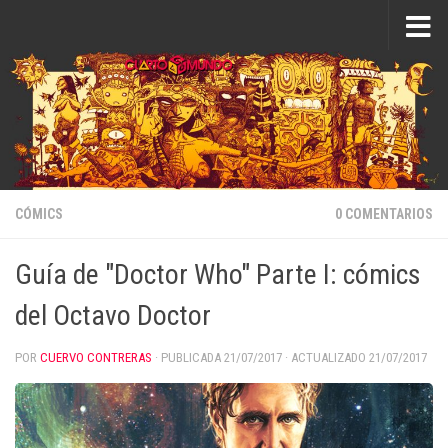
Saltar al contenido
CÓMICS
0 COMENTARIOS
Guía de "Doctor Who" Parte I: cómics
del Octavo Doctor
POR
CUERVO CONTRERAS
· PUBLICADA
21/07/2017
· ACTUALIZADO
21/07/2017