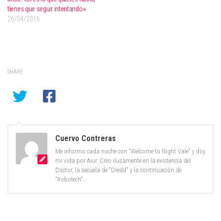
tienes que seguir intentando»
26/04/2016
SHARE
Cuervo Contreras
Me informo cada noche con "Welcome to Night Vale" y doy
mi vida por Aiur. Creo ilusamente en la existencia del
Doctor, la secuela de "Dredd" y la continuación de
"Robotech".