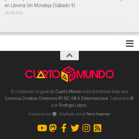
en Librería Sin Moraleja (Sábado 9)
08/08/2025
El contenido original de
Cuarto Mundo
está distribuido bajo una
Licencia Creative Commons BY-NC-SA 4.0 Internacional
. Cabecera
©
por
Rodrigo López
.
Funciona con
- Diseñado con el
Tema Hueman