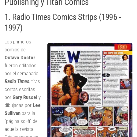
Publishing y Titan Comics
1. Radio Times Comics Strips (1996 -
1997)
Los primeros
cómics del
Octavo Doctor
fueron editados
por el semanario
Radio Times
,
tiras
cortas escritas
por
Gary Russel
y
dibujadas por
Lee
Sullivan
para la
"página sci-fi" de
aquella revista.