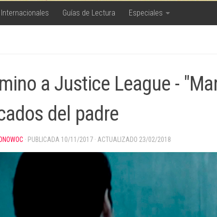
 Internacionales
Guías de Lectura
Especiales
mino a Justice League - "Man 
cados del padre
ONOWOC
· PUBLICADA
10/11/2017
· ACTUALIZADO
23/02/2018