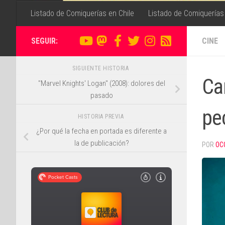
Listado de Comiquerías en Chile
Listado de Comiquerías
SEGUIR:
CINE
SIGUIENTE HISTORIA
Ca
"Marvel Knights' Logan" (2008): dolores del
pasado
pe
HISTORIA PREVIA
¿Por qué la fecha en portada es diferente a
la de publicación?
POR
OC