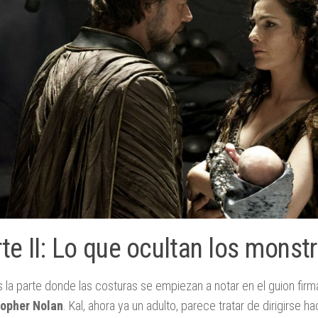
te II: Lo que ocultan los monst
s la parte donde las costuras se empiezan a notar en el guion fir
topher Nolan
. Kal, ahora ya un adulto, parece tratar de dirigirse 