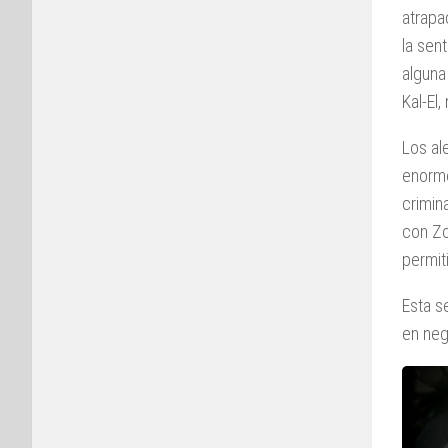
atrapa
la sen
alguna
Kal-El
Los al
enorme
crimin
con Zo
permit
Esta s
en neg