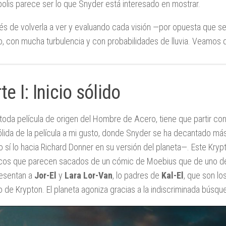
olis parece ser lo que Snyder está interesado en mostrar.
s de volverla a ver y evaluando cada visión —por opuesta que se
, con mucha turbulencia y con probabilidades de lluvia. Veamos q
te I: Inicio sólido
oda película de origen del Hombre de Acero, tiene que partir con K
lida de la película a mi gusto, donde Snyder se ha decantado más p
sí lo hacia Richard Donner en su versión del planeta—. Este Kry
cos que parecen sacados de un cómic de Moebius que de uno 
esentan a
Jor-El
y
Lara Lor-Van
, lo padres de
Kal-El
, que son lo
o de Krypton. El planeta agoniza gracias a la indiscriminada búsq