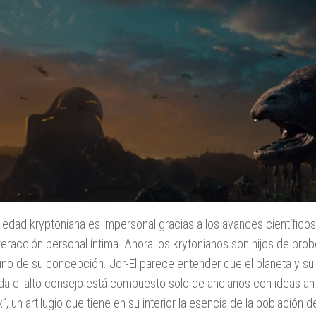
iedad kryptoniana es impersonal gracias a los avances científicos 
nteracción personal íntima. Ahora los krytonianos son hijos de pr
 uno de su concepción. Jor-El parece entender que el planeta y s
da el alto consejo está compuesto solo de ancianos con ideas ant
”, un artilugio que tiene en su interior la esencia de la población 