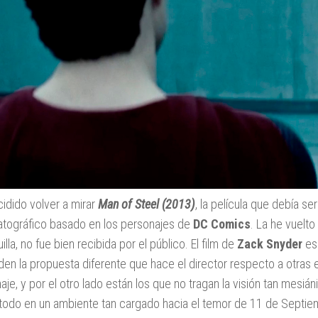
idido volver a mirar
Man of Steel (2013)
, la película que debía ser
tográfico basado en los personajes de
DC Comics
. La he vuelto
illa, no fue bien recibida por el público. El film de
Zack Snyder
es
den la propuesta diferente que hace el director respecto a otras
aje, y por el otro lado están los que no tragan la visión tan mesiá
todo en un ambiente tan cargado hacia el temor de 11 de Septie