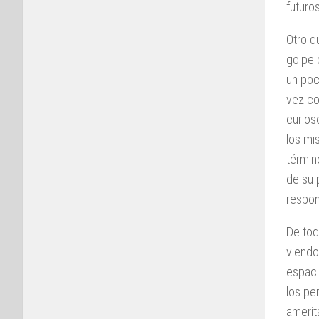
futuro
Otro q
golpe 
un poc
vez co
curios
los mi
términ
de su 
respon
De tod
viendo
espaci
los pe
amerit