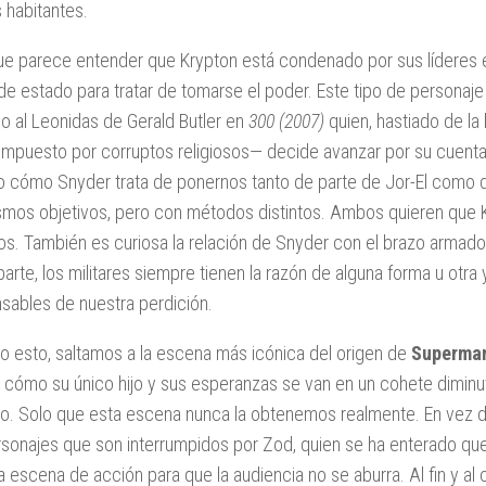
s habitantes.
ue parece entender que Krypton está condenado por sus líderes 
de estado para tratar de tomarse el poder. Este tipo de personaje
o al Leonidas de Gerald Butler en
300 (2007)
quien, hastiado de la
mpuesto por corruptos religiosos— decide avanzar por su cuenta h
o cómo Snyder trata de ponernos tanto de parte de Jor-El como
smos objetivos, pero con métodos distintos. Ambos quieren que K
os. También es curiosa la relación de Snyder con el brazo armado
parte, los militares siempre tienen la razón de alguna forma u otr
sables de nuestra perdición.
o esto, saltamos a la escena más icónica del origen de
Superma
 cómo su único hijo y sus esperanzas se van en un cohete diminuto y
o. Solo que esta escena nunca la obtenemos realmente. En vez 
rsonajes que son interrumpidos por Zod, quien se ha enterado que
a escena de acción para que la audiencia no se aburra. Al fin y al