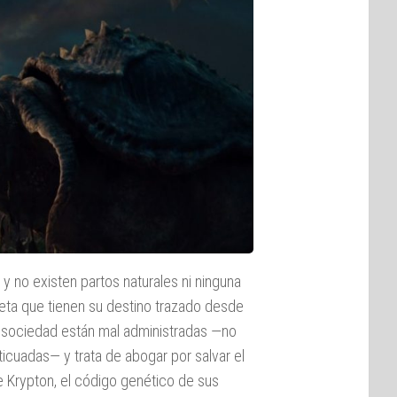
y no existen partos naturales ni ninguna
obeta que tienen su destino trazado desde
u sociedad están mal administradas —no
icuadas— y trata de abogar por salvar el
de Krypton, el código genético de sus