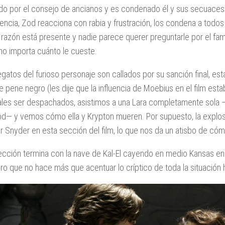
do por el consejo de ancianos y es condenado él y sus secuaces a
tencia, Zod reacciona con rabia y frustración, los condena a todo
 razón está presente y nadie parece querer preguntarle por el f
, no importa cuánto le cueste.
egatos del furioso personaje son callados por su sanción final, es
 pene negro (les dije que la influencia de Moebius en el film esta
ales ser despachados, asistimos a una Lara completamente sola
d— y vemos cómo ella y Krypton mueren. Por supuesto, la explo
ir Snyder en esta sección del film, lo que nos da un atisbo de cóm
ección termina con la nave de Kal-El cayendo en medio Kansas en 
ro que no hace más que acentuar lo críptico de toda la situación 