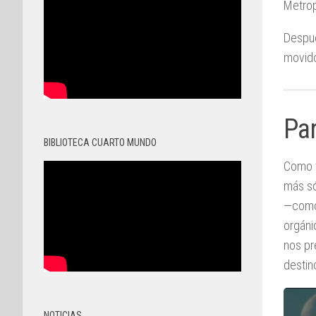
Metrop
Despué
movido
Par
BIBLIOTECA CUARTO MUNDO
Como t
más só
—como 
orgáni
nos pr
destin
NOTICIAS