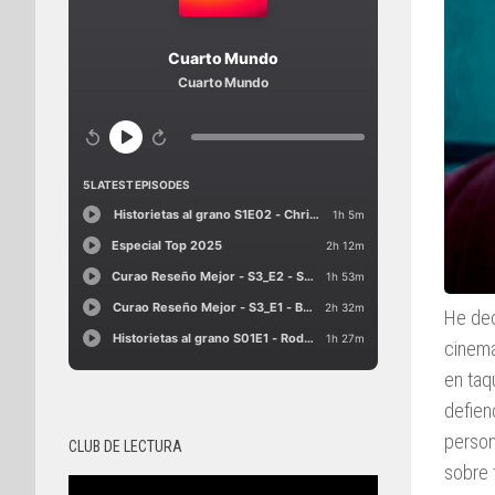
He dec
cinema
en taqu
defien
person
CLUB DE LECTURA
sobre 