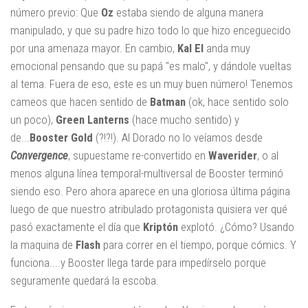
número previo: Que
Oz
estaba siendo de alguna manera
manipulado, y que su padre hizo todo lo que hizo enceguecido
por una amenaza mayor. En cambio,
Kal El
anda muy
emocional pensando que su papá "es malo", y dándole vueltas
al tema. Fuera de eso, este es un muy buen número! Tenemos
cameos que hacen sentido de
Batman
(ok, hace sentido solo
un poco),
Green Lanterns
(hace mucho sentido) y
de...
Booster Gold
(?!?!). Al Dorado no lo veíamos desde
Convergence
, supuestame re-convertido en
Waverider
, o al
menos alguna línea temporal-multiversal de Booster terminó
siendo eso. Pero ahora aparece en una gloriosa última página
luego de que nuestro atribulado protagonista quisiera ver qué
pasó exactamente el día que
Kriptón
explotó. ¿Cómo? Usando
la maquina de
Flash
para correr en el tiempo, porque cómics. Y
funciona....y Booster llega tarde para impedírselo porque
seguramente quedará la escoba.