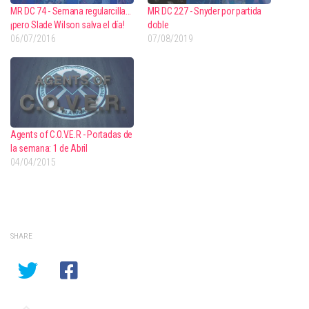
MR DC 74 - Semana regularcilla...
MR DC 227 - Snyder por partida
¡pero Slade Wilson salva el día!
doble
06/07/2016
07/08/2019
Agents of C.O.V.E.R - Portadas de
la semana: 1 de Abril
04/04/2015
SHARE