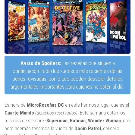
Aviso de Spoilers:
Las reseñas que siguen a
continuación tratan los sucesos más recientes de las
series revisadas, por lo que pueden desvelar detalles
argumentales importantes para quienes no estén al día.
Es hora de
MicroReseñas
DC
en este hermoso lugar que es el
Cuarto Mundo
(derechos reservados)
. Esta semana están los
mismos de siempre -
Superman, Batman, Wonder Woman
, etc-
pero además tenemos la vuelta de
Doom Patrol
, del sello