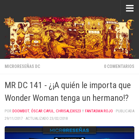
Saltar al contenido
MICRORESEÑAS DC
0 COMENTARIOS
MR DC 141 - ¿¡A quién le importa que
Wonder Woman tenga un hermano!?
POR
DOOMBOT
,
ÓSCAR CAYUL
,
CHRISALEXIS23
Y
FANTASMA ROJO
· PUBLICADA
29/11/2017
· ACTUALIZADO
23/02/2018