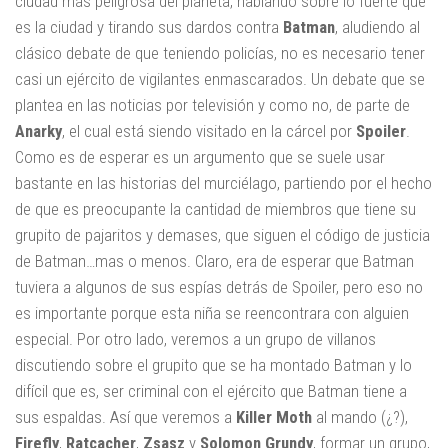
ciudad más peligrosa del planeta, hablando sobre lo fuerte que
es la ciudad y tirando sus dardos contra
Batman
, aludiendo al
clásico debate de que teniendo policías, no es necesario tener
casi un ejército de vigilantes enmascarados. Un debate que se
plantea en las noticias por televisión y como no, de parte de
Anarky
, el cual está siendo visitado en la cárcel por
Spoiler
.
Como es de esperar es un argumento que se suele usar
bastante en las historias del murciélago, partiendo por el hecho
de que es preocupante la cantidad de miembros que tiene su
grupito de pajaritos y demases, que siguen el código de justicia
de Batman…mas o menos. Claro, era de esperar que Batman
tuviera a algunos de sus espías detrás de Spoiler, pero eso no
es importante porque esta niña se reencontrara con alguien
especial. Por otro lado, veremos a un grupo de villanos
discutiendo sobre el grupito que se ha montado Batman y lo
difícil que es, ser criminal con el ejército que Batman tiene a
sus espaldas. Así que veremos a
Killer Moth
al mando (¿?),
Firefly
,
Ratcacher
,
Zsasz
y
Solomon Grundy
, formar un grupo,