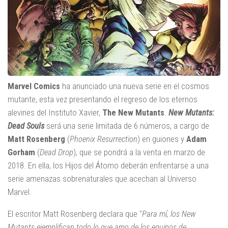
Marvel Comics
ha anunciado una nueva serie en el cosmos
mutante, esta vez presentando el regreso de los eternos
alevines del Instituto Xavier,
The New Mutants
.
New Mutants:
Dead Souls
será una serie limitada de 6 números, a cargo de
Matt Rosenberg
(
Phoenix Resurrection
) en guiones y
Adam
Gorham
(
Dead Drop
), que se pondrá a la venta en marzo de
2018. En ella, los Hijos del Átomo deberán enfrentarse a una
serie amenazas sobrenaturales que acechan al Universo
Marvel.
El escritor Matt Rosenberg declara que "
Para mí, los New
Mutants ejemplifican todo lo que amo de los equipos de