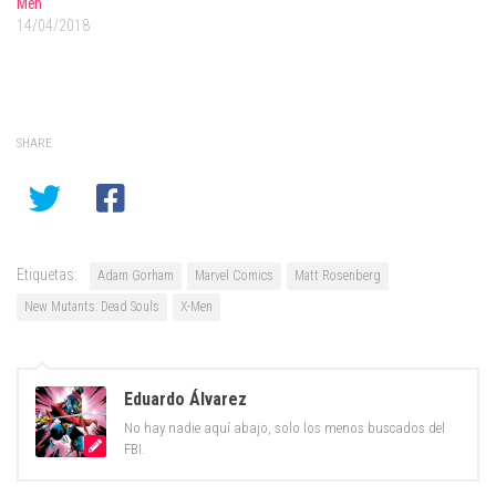
Men"
14/04/2018
SHARE
Etiquetas:
Adam Gorham
Marvel Comics
Matt Rosenberg
New Mutants: Dead Souls
X-Men
Eduardo Álvarez
No hay nadie aquí abajo, solo los menos buscados del
FBI.