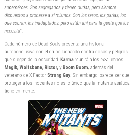
superhéroes. Son segregados y tienen dudas, pero siempre
dispuestos a probarse a sí mismos. Son los raros, los parias, los
que sobran, los inadaptados, pero están ahí para la gente que los
necesita
".
Cada número de Dead Souls presenta una historia
autoconclusiva con el grupo luchando contra cosas y peligros
que surgen de la oscuridad.
Karma
reunirá a los ex-alumnos
Magik, Wolfsbane, Rictor,
y
Boom Boom
, además del
veterano de X-Factor
Strong Guy
. Sin embargo, parece ser que
proteger a los inocentes no es lo único que la mutante asiática
tiene en mente.