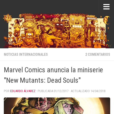
Saltar al contenido
NOTICIAS INTERNACIONALES
2 COMENTARIOS
Marvel Comics anuncia la miniserie
"New Mutants: Dead Souls"
POR
EDUARDO ÁLVAREZ
· PUBLICADA
01/12/2017
· ACTUALIZADO
14/04/2018