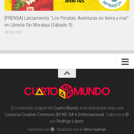
[PRENSA] Lanzamiento "Los Pirratas: Aventuras en tierra y mar"
en Librería Sin Moraleja (Sábado 9)
08/08/2025
El contenido original de
Cuarto Mundo
está distribuido bajo una
Licencia Creative Commons BY-NC-SA 4.0 Internacional
. Cabecera
©
por
Rodrigo López
.
Funciona con
- Diseñado con el
Tema Hueman