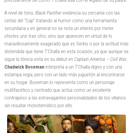
precisamente de cómo T’Challa lidia con el legado de su padre.
A nivel de tono,
Black Panther
evidencia su cercanía con las
cintas del “Cap” tratando al humor como una herramienta
secundaria y en general no se nota un interés por meter
chistes uno tras otro, sino que aparecen en virtud de lo
maravillosamente exagerado que es Serkis o por la actitud más
distendida que tiene T’Challa en esta ocasión, ya que aunque se
sigue la tónica vista en su debut en
Captain America – Civil War
,
Chadwick Boseman
interpreta a un T’Challa digno y con una
estampa regia, pero con un lado más juguetón al encontrarse
en su hogar. Boseman lo representa como un personaje
multifacético y centrado que actúa como un excelente
contrapeso a las extravagantes personalidades de los villanos
sin resultar monotemático por ello.