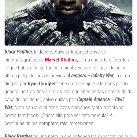
Black Panther,
la decimoctava entrega del universo
cinematográfico de
Marvel Studios
,
toma una ruta diferente a
lo que había sido su tónica reciente, ya que en lugar de ser la
última pieza del puzzle previo a
Avengers – Infinity War
, la cinta
dirigida por
Ryan Coogler
tiene un mensaje e intereses por lo
general no tratados en otras adaptaciones de los cómics de “la
casa de las ideas”, salvo quizás por
Captain America – Civil
War
, cinta con la cual tiene lazos cercanos tanto narrativos
como temáticos. ¿Basta ello para ver esta película? A
continuación les comparto mis impresiones.
Black Panther
es una película que entiende las expectativas que