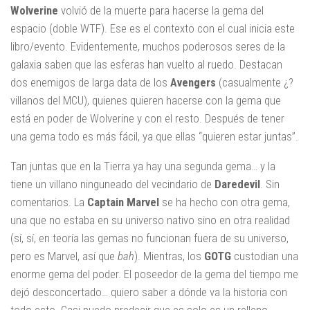
Wolverine
volvió de la muerte para hacerse la gema del
espacio (doble WTF). Ese es el contexto con el cual inicia este
libro/evento. Evidentemente, muchos poderosos seres de la
galaxia saben que las esferas han vuelto al ruedo. Destacan
dos enemigos de larga data de los
Avengers
(casualmente ¿?
villanos del MCU), quienes quieren hacerse con la gema que
está en poder de Wolverine y con el resto. Después de tener
una gema todo es más fácil, ya que ellas “quieren estar juntas”.
Tan juntas que en la Tierra ya hay una segunda gema… y la
tiene un villano ninguneado del vecindario de
Daredevil
. Sin
comentarios. La
Captain Marvel
se ha hecho con otra gema,
una que no estaba en su universo nativo sino en otra realidad
(sí, sí, en teoría las gemas no funcionan fuera de su universo,
pero es Marvel, así que
bah
). Mientras, los
GOTG
custodian una
enorme gema del poder. El poseedor de la gema del tiempo me
dejó desconcertado… quiero saber a dónde va la historia con
todo esto. Casi puedo predecir que es solo es un relleno.