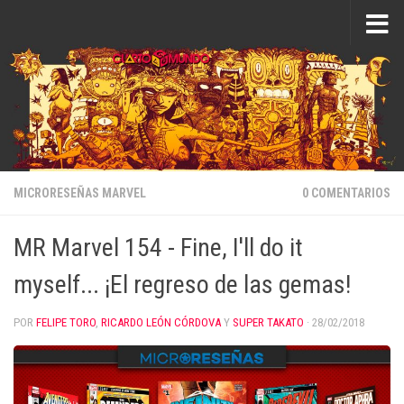
Saltar al contenido
MICRORESEÑAS MARVEL
0 COMENTARIOS
MR Marvel 154 - Fine, I'll do it
myself... ¡El regreso de las gemas!
POR
FELIPE TORO
,
RICARDO LEÓN CÓRDOVA
Y
SUPER TAKATO
·
28/02/2018