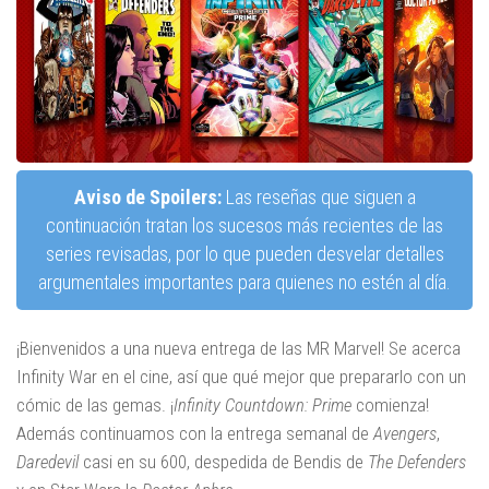
Aviso de Spoilers:
Las reseñas que siguen a
continuación tratan los sucesos más recientes de las
series revisadas, por lo que pueden desvelar detalles
argumentales importantes para quienes no estén al día.
¡Bienvenidos a una nueva entrega de las MR Marvel! Se acerca
Infinity War en el cine, así que qué mejor que prepararlo con un
cómic de las gemas. ¡
Infinity Countdown: Prime
comienza!
Además continuamos con la entrega semanal de
Avengers
,
Daredevil
casi en su 600, despedida de Bendis de
The Defenders