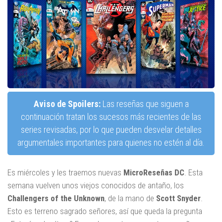
Aviso de Spoilers:
Las reseñas que siguen a
continuación tratan los sucesos más recientes de las
series revisadas, por lo que pueden desvelar detalles
argumentales importantes para quienes no estén al día.
Es miércoles y les traemos nuevas
MicroReseñas DC
. Esta
semana vuelven unos viejos conocidos de antaño, los
Challengers of the Unknown
, de la mano de
Scott Snyder
.
Esto es terreno sagrado señores, así que queda la pregunta