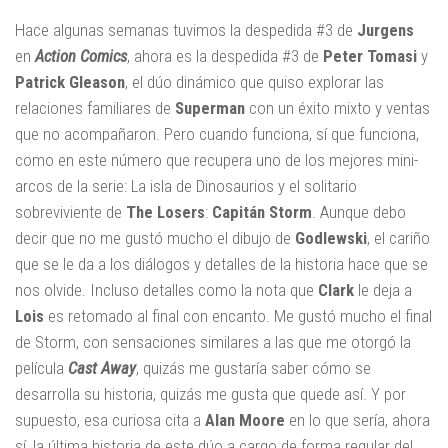
Hace algunas semanas tuvimos la despedida #3 de
Jurgens
en
Action Comics
, ahora es la despedida #3 de
Peter Tomasi
y
Patrick Gleason
, el dúo dinámico que quiso explorar las
relaciones familiares de
Superman
con un éxito mixto y ventas
que no acompañaron. Pero cuando funciona, sí que funciona,
como en este número que recupera uno de los mejores mini-
arcos de la serie: La isla de Dinosaurios y el solitario
sobreviviente de
The Losers
:
Capitán Storm
. Aunque debo
decir que no me gustó mucho el dibujo de
Godlewski
, el cariño
que se le da a los diálogos y detalles de la historia hace que se
nos olvide. Incluso detalles como la nota que
Clark
le deja a
Lois
es retomado al final con encanto. Me gustó mucho el final
de Storm, con sensaciones similares a las que me otorgó la
película
Cast Away
, quizás me gustaría saber cómo se
desarrolla su historia, quizás me gusta que quede así. Y por
supuesto, esa curiosa cita a
Alan Moore
en lo que sería, ahora
sí, la última historia de este dúo a cargo de forma regular del