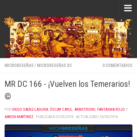
Saltar al contenido
MICRORESEÑAS
/
MICRORESEÑAS DC
0 COMENTARIOS
MR DC 166 - ¡Vuelven los Temerarios!
©
POR
DIEGO SAENZ-LAGUNA
,
ÓSCAR CAYUL
,
ARMSTRONG
,
FANTASMA ROJO
Y
AARON MARTINEZ
· PUBLICADA
23/05/2018
· ACTUALIZADO
24/05/2018