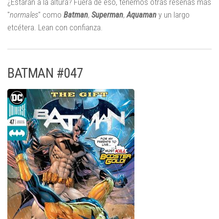
¿Estarán a la altura? Fuera de eso, tenemos otras reseñas mas
"
normales
" como
Batman
,
Superman
,
Aquaman
y un largo
etcétera. Lean con confianza.
BATMAN #047