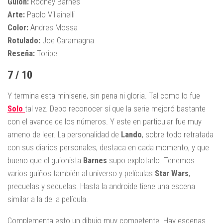
Guion:
Rodney Barnes
Arte:
Paolo Villainelli
Color:
Andres Mossa
Rotulado:
Joe Caramagna
Reseña:
Toripe
7 / 10
Y termina esta miniserie, sin pena ni gloria. Tal como lo fue
Solo
tal vez. Debo reconocer sí que la serie mejoró bastante
con el avance de los números. Y este en particular fue muy
ameno de leer. La personalidad de
Lando
, sobre todo retratada
con sus diarios personales, destaca en cada momento, y que
bueno que el guionista
Barnes
supo explotarlo. Tenemos
varios guiños también al universo y películas
Star
Wars
,
precuelas y secuelas. Hasta la androide tiene una escena
similar a la de la película.
Complementa esto un dibujo muy competente. Hay escenas