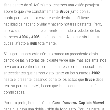
tiene dentro de sí. Así mismo, tenemos una visión pasajera
sobre lo que vive constantemente
Bruce
junto con su
contraparte verde. La voz presente dentro de él tiene la
habilidad de hacerlo olvidar y hacerlo notarse bastante. Pero,
ahora, sabe que durante el evento ocurrido alrededor de los
números
#004
y
#005
pasó algo más. Algo, que sin lugar a
dudas, afecto a
Hulk
totalmente.
Sin lugar a dudas este número marca un precedente obvio
dentro de las historias del gigante verde que, más adelante, nos
llevaran a un enfrentamiento bastante violento e inusual. Los
antecedentes que hemos visto, tanto en los números
#002
hasta el presente, pasando por alto los actos que
Bruce
debe
realizar para sobrevivir, hacen que las cosas se hagan más
complicadas.
Por otra parte, la aparición de
Carol Danvers/ Captain Marvel
hace que haya una doble visión de todo esto. Por una parte, la