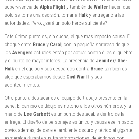
supervivencia de
Alpha Flight
y también de
Walter
hacen que
solo se tome una decisión: tomar a
Hulk
y entregarlo a las
autoridades. Pero, ¿será un solo héroe suficiente?
Este último punto es, sin dudas, el que más impacto causa. El
choque entre
Bruce
y
Carol
, con la pequeña sorpresa de que
los
Avengers
actuales están por actuar contra él es el quiebre
y el punto de mayor interés. La presencia de
Jennifer
/
She-
Hulk
en el equipo y sus descargos contra
Bruce
también es
algo que esperábamos desde
Civil War II
y sus
acontecimientos.
Otro punto a destacar es el equipo de trabajo presente en la
serie. El cambio de dibujo es notorio a los otros números, y la
mano de
Lee Garbett
es un punto destacable dentro de la
entrega. El diseño de personajes es único y causa ese impacto
obvio, además, de darle el ambiente oscuro y tétrico al gigante
esmeralda durante sus transformaciones, dejándonos con