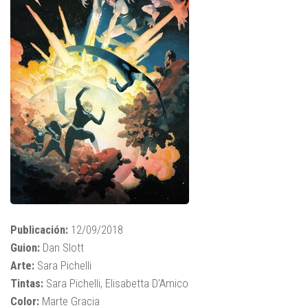
Publicación:
12/09/2018
Guion:
Dan Slott
Arte:
Sara Pichelli
Tintas:
Sara Pichelli, Elisabetta D'Amico
Color:
Marte Gracia