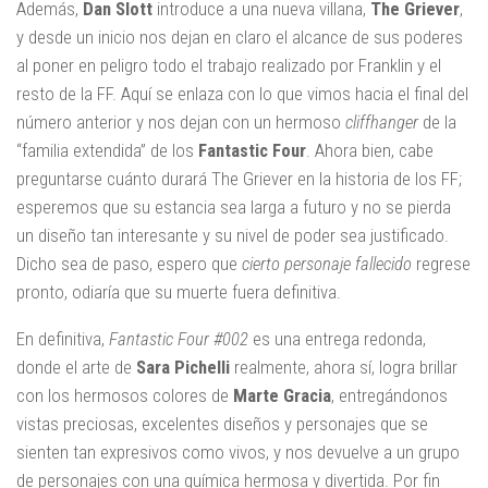
Además,
Dan Slott
introduce a una nueva villana,
The Griever
,
y desde un inicio nos dejan en claro el alcance de sus poderes
al poner en peligro todo el trabajo realizado por Franklin y el
resto de la FF. Aquí se enlaza con lo que vimos hacia el final del
número anterior y nos dejan con un hermoso
cliffhanger
de la
“familia extendida” de los
Fantastic Four
. Ahora bien, cabe
preguntarse cuánto durará The Griever en la historia de los FF;
esperemos que su estancia sea larga a futuro y no se pierda
un diseño tan interesante y su nivel de poder sea justificado.
Dicho sea de paso, espero que
cierto personaje fallecido
regrese
pronto, odiaría que su muerte fuera definitiva.
En definitiva,
Fantastic Four #002
es una entrega redonda,
donde el arte de
Sara Pichelli
realmente, ahora sí, logra brillar
con los hermosos colores de
Marte Gracia
, entregándonos
vistas preciosas, excelentes diseños y personajes que se
sienten tan expresivos como vivos, y nos devuelve a un grupo
de personajes con una química hermosa y divertida. Por fin