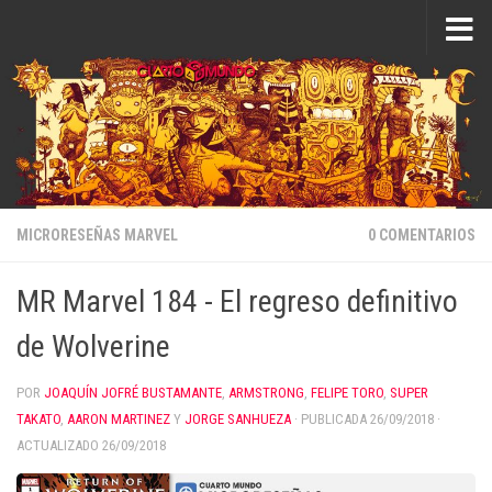
Saltar al contenido
MICRORESEÑAS MARVEL
0 COMENTARIOS
MR Marvel 184 - El regreso definitivo
de Wolverine
POR
JOAQUÍN JOFRÉ BUSTAMANTE
,
ARMSTRONG
,
FELIPE TORO
,
SUPER
TAKATO
,
AARON MARTINEZ
Y
JORGE SANHUEZA
· PUBLICADA
26/09/2018
·
ACTUALIZADO
26/09/2018