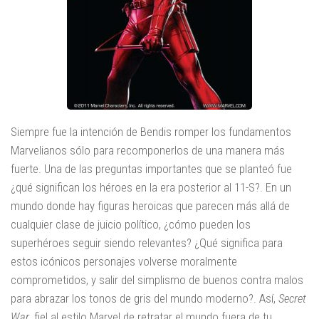
Siempre fue la intención de Bendis romper los fundamentos
Marvelianos sólo para recomponerlos de una manera más
fuerte. Una de las preguntas importantes que se planteó fue
¿qué significan los héroes en la era posterior al 11-S?. En un
mundo donde hay figuras heroicas que parecen más allá de
cualquier clase de juicio político, ¿cómo pueden los
superhéroes seguir siendo relevantes? ¿Qué significa para
estos icónicos personajes volverse moralmente
comprometidos, y salir del simplismo de buenos contra malos
para abrazar los tonos de gris del mundo moderno?. Así,
Secret
War
, fiel al estilo Marvel de retratar el mundo fuera de tu