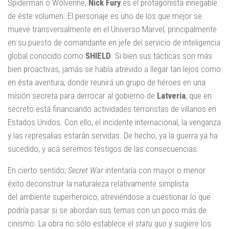
Spiderman o Wolverine,
Nick Fury
es el protagonista innegable
de éste volumen. El personaje es uno de los que mejor se
mueve transversalmente en el Universo Marvel, principalmente
en su puesto de comandante en jefe del servicio de inteligencia
global conocido como
SHIELD
. Si bien sus tácticas son más
bien proactivas, jamás se había atrevido a llegar tan lejos como
en ésta aventura, donde reunirá un grupo de héroes en una
misión secreta para derrocar al gobierno de
Latveria
, que en
secreto está financiando actividades terroristas de villanos en
Estados Unidos. Con ello, el incidente internacional, la venganza
y las represalias estarán servidas. De hecho, ya la guerra ya ha
sucedido, y acá seremos testigos de las consecuencias.
En cierto sentido,
Secret War
intentaría con mayor o menor
éxito deconstruir la naturaleza relativamente simplista
del ambiente superheroico, atreviéndose a cuestionar lo que
podría pasar si se abordan sus temas con un poco más de
cinismo. La obra no sólo establece el
statu quo
y sugiere los