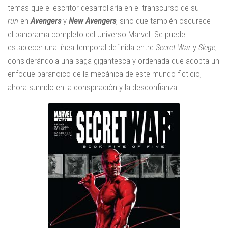
temas que el escritor desarrollaría en el transcurso de su
run
en
Avengers
y
New Avengers
, sino que también oscurece
el panorama completo del Universo Marvel. Se puede
establecer una línea temporal definida entre
Secret War
y
Siege
,
considerándola una saga gigantesca y ordenada que adopta un
enfoque paranoico de la mecánica de este mundo ficticio,
ahora sumido en la conspiración y la desconfianza.