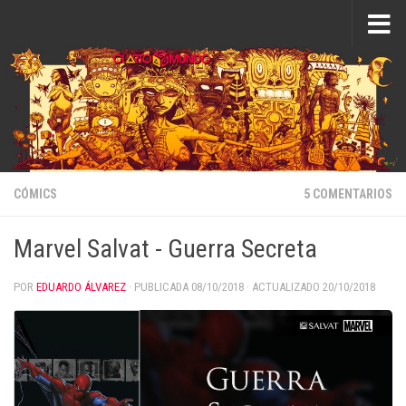
Saltar al contenido
CÓMICS
5 COMENTARIOS
Marvel Salvat - Guerra Secreta
POR
EDUARDO ÁLVAREZ
· PUBLICADA
08/10/2018
· ACTUALIZADO
20/10/2018