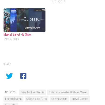
14/01/2019
Marvel Salvat - El Sitio
29/07/2019
SHARE
Etiquetas:
Brian Michael Bendis
Colección Novelas Gráficas Marvel
Editorial Salvat
Gabrielle Dell’Otto
Guerra Secreta
Marvel Comics