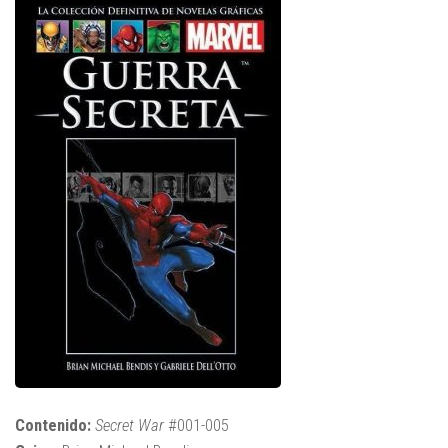
Contenido:
Secret War
#001-005