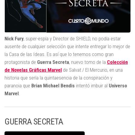
Nick Fury
, super-espía y Director de SHIELD, no podía estar
ausente de cualquier selección que intente entregar lo mejor de
la Casa de las Ideas. Es así que lo tenemos como gran
protagonista de
Guerra Secreta
, nuevo tomo de la
Colección
de Novelas Gráficas Marvel
de Salvat / El Mercurio, en una
historia que sería la quintaesencia de la conspiración y
paranoia que
Brian Michael Bendis
intentó imbuir al
Universo
Marvel
.
GUERRA SECRETA