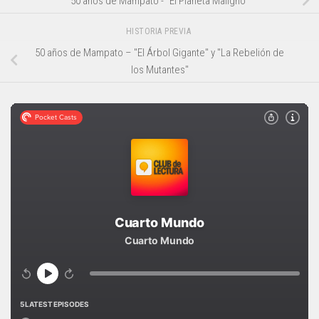
50 años de Mampato - "El Planeta Maligno"
HISTORIA PREVIA
50 años de Mampato – "El Árbol Gigante" y "La Rebelión de
los Mutantes"