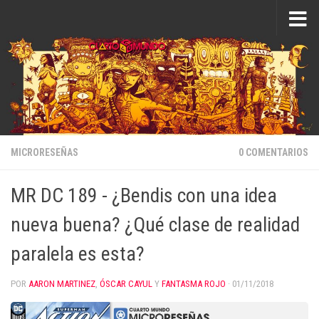
Saltar al contenido
MICRORESEÑAS
0 COMENTARIOS
MR DC 189 - ¿Bendis con una idea
nueva buena? ¿Qué clase de realidad
paralela es esta?
POR
AARON MARTINEZ
,
ÓSCAR CAYUL
Y
FANTASMA ROJO
·
01/11/2018