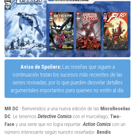
Aviso de Spoilers:
Las reseñas que siguen a
continuación tratan los sucesos más recientes de las
series revisadas, por lo que pueden desvelar detalles
argumentales importantes para quienes no estén al día.
MR DC
- Bienvenidos a una nueva edición de las
MicroReseñas
DC
. Le tenemos
Detective Comics
con el murciélago,
Two-
Face
y una serie que no logra repuntar.
Action Comics
con un
número interesante según nuestro reseñador.
Bendis