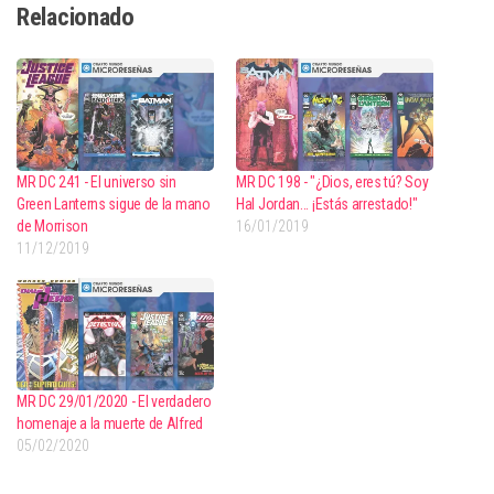
Relacionado
MR DC 241 - El universo sin
MR DC 198 - "¿Dios, eres tú? Soy
Green Lanterns sigue de la mano
Hal Jordan... ¡Estás arrestado!"
de Morrison
16/01/2019
11/12/2019
MR DC 29/01/2020 - El verdadero
homenaje a la muerte de Alfred
05/02/2020