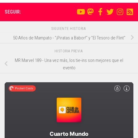
SEGUIR:
SIGUIENTE HISTORIA
50 Años de Mampato - "¡Piratas a Babor!" y "El Tesoro de Flint"
HISTORIA PREVIA
MR Marvel 189 - Una vez más, los tie-ins son mejores que el
evento