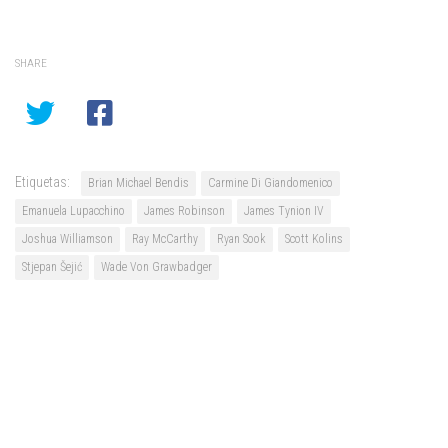
SHARE
Etiquetas:
Brian Michael Bendis
Carmine Di Giandomenico
Emanuela Lupacchino
James Robinson
James Tynion IV
Joshua Williamson
Ray McCarthy
Ryan Sook
Scott Kolins
Stjepan Šejić
Wade Von Grawbadger