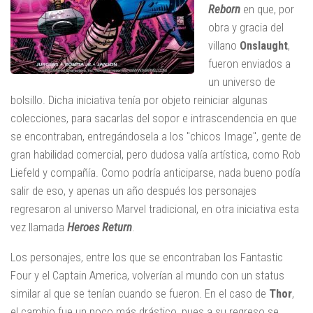
Reborn
en que, por
obra y gracia del
villano
Onslaught
,
fueron enviados a
un universo de
bolsillo. Dicha iniciativa tenía por objeto reiniciar algunas
colecciones, para sacarlas del sopor e intrascendencia en que
se encontraban, entregándosela a los "chicos Image", gente de
gran habilidad comercial, pero dudosa valía artística, como Rob
Liefeld y compañía. Como podría anticiparse, nada bueno podía
salir de eso, y apenas un año después los personajes
regresaron al universo Marvel tradicional, en otra iniciativa esta
vez llamada
Heroes Return
.
Los personajes, entre los que se encontraban los Fantastic
Four y el Captain America, volverían al mundo con un status
similar al que se tenían cuando se fueron. En el caso de
Thor
,
el cambio fue un poco más drástico, pues a su regreso se