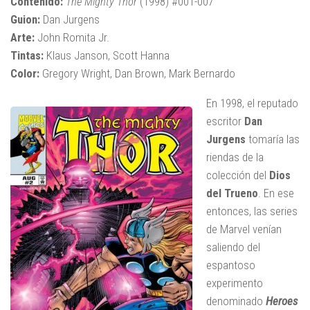
Contenido:
The Mighty Thor
(1998) #001-007
Guion:
Dan Jurgens
Arte:
John Romita Jr.
Tintas:
Klaus Janson, Scott Hanna
Color:
Gregory Wright, Dan Brown, Mark Bernardo
En 1998, el reputado
escritor
Dan
Jurgens
tomaría las
riendas de la
colección del
Dios
del Trueno
. En ese
entonces, las series
de Marvel venían
saliendo del
espantoso
experimento
denominado
Heroes