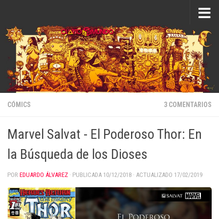
Saltar al contenido
CÓMICS
3 COMENTARIOS
Marvel Salvat - El Poderoso Thor: En
la Búsqueda de los Dioses
POR
EDUARDO ÁLVAREZ
· PUBLICADA
10/12/2018
· ACTUALIZADO
17/02/2019