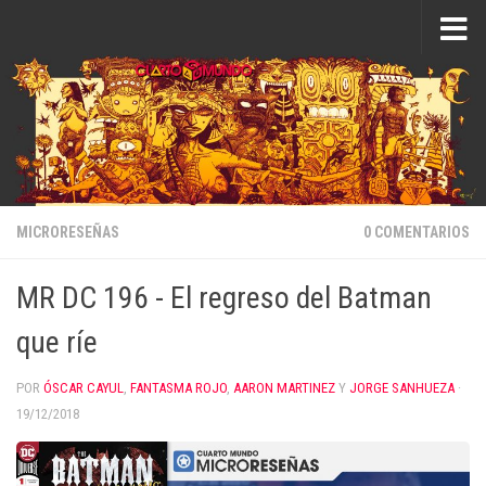
Saltar al contenido
MICRORESEÑAS
0 COMENTARIOS
MR DC 196 - El regreso del Batman
que ríe
POR
ÓSCAR CAYUL
,
FANTASMA ROJO
,
AARON MARTINEZ
Y
JORGE SANHUEZA
·
19/12/2018