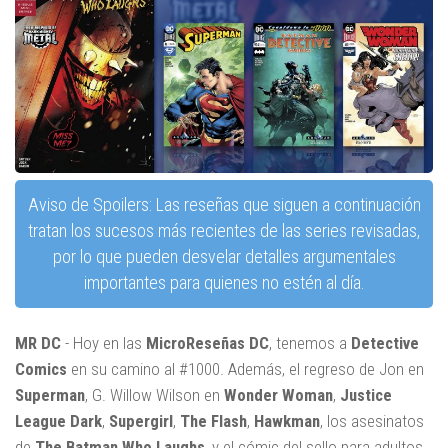
Aviso de Spoilers: Las reseñas que siguen a continuación
tratan los sucesos más recientes de las series revisadas,
por lo que pueden desvelar detalles argumentales
importantes para quienes no estén al día.
MR DC
- Hoy en las
MicroReseñas DC
, tenemos a
Detective
Comics
en su camino al #1000. Además, el regreso de Jon en
Superman
, G. Willow Wilson en
Wonder Woman
,
Justice
League Dark
,
Supergirl
,
The Flash
,
Hawkman
, los asesinatos
de
The Batman Who Laughs
, y el cómic del sello para adultos,