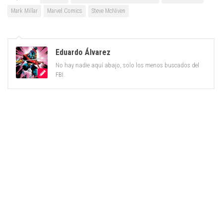
Mark Millar
Marvel Comics
Steve McNiven
Eduardo Álvarez
No hay nadie aquí abajo, solo los menos buscados del
FBI.