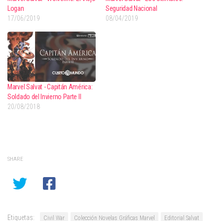
Logan
Seguridad Nacional
17/06/2019
08/04/2019
Marvel Salvat - Capitán América:
Soldado del Invierno Parte II
20/08/2018
SHARE
Etiquetas:
Civil War
Colección Novelas Gráficas Marvel
Editorial Salvat