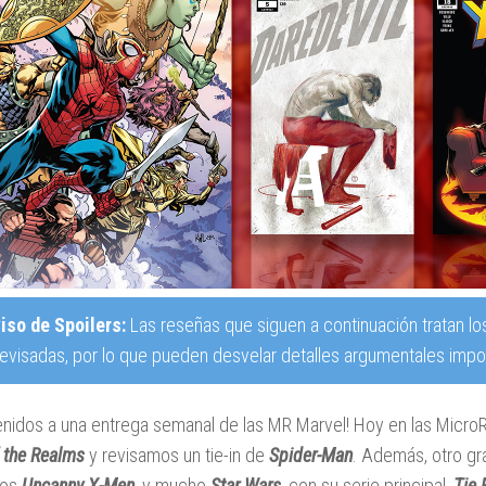
iso de Spoilers:
Las reseñas que siguen a continuación tratan lo
revisadas, por lo que pueden desvelar detalles argumentales impor
enidos a una entrega semanal de las MR Marvel! Hoy en las Micr
 the Realms
y revisamos un tie-in de
Spider-Man
. Además, otro g
 los
Uncanny X-Men
, y mucho
Star Wars,
con su serie principal,
Tie 