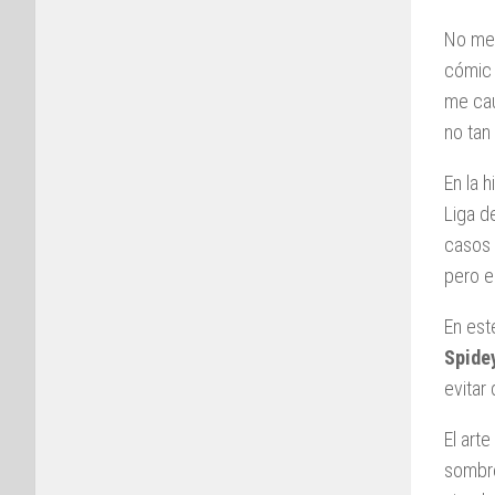
No me 
cómic 
me cau
no tan
En la 
Liga d
casos 
pero e
En est
Spide
evitar
El art
sombre