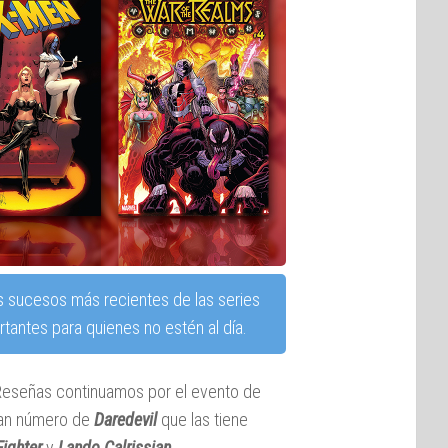
s sucesos más recientes de las series
tantes para quienes no estén al día.
oReseñas continuamos por el evento de
ran número de
Daredevil
que las tiene
Fighter
y
Lando Calrissian
.