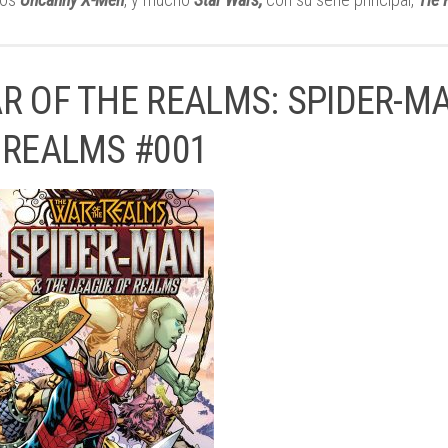
R OF THE REALMS: SPIDER-M
 REALMS #001