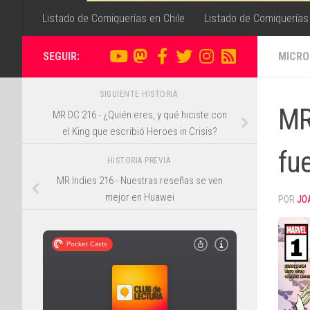
Listado de Comiquerías en Chile
Listado de Comiquerías
SEGUIR:
MICRO
SIGUIENTE HISTORIA
MR
MR DC 216 - ¿Quién eres, y qué hiciste con
el King que escribió Heroes in Crisis?
fue
HISTORIA PREVIA
MR Indies 216 - Nuestras reseñas se ven
mejor en Huawei
POR
JO