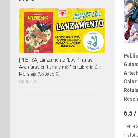
Public
[PRENSA] Lanzamiento "Los Pirratas:
Guion
Aventuras en tierra y mar" en Librería Sin
Arte:
N
Moraleja (Sábado 9)
Color:
08/08/2025
Rotul
Reseñ
6,5 /
Tenía 
histor