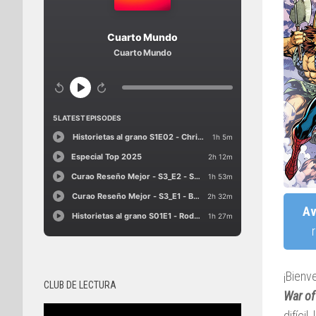
Av
¡Bienv
CLUB DE LECTURA
War of
difícil,