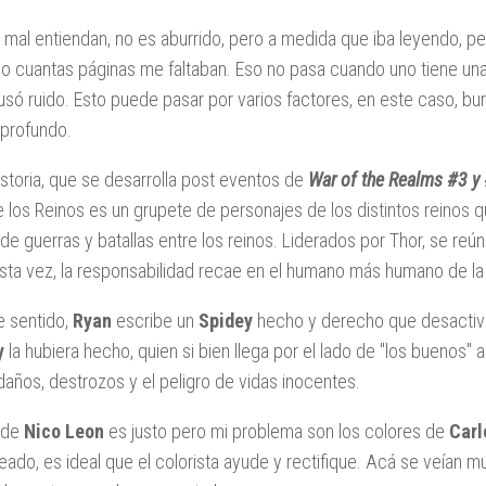
mal entiendan, no es aburrido, pero a medida que iba leyendo, p
o cuantas páginas me faltaban. Eso no pasa cuando uno tiene un
só ruido. Esto puede pasar por varios factores, en este caso, bur
 profundo.
historia, que se desarrolla post eventos de
War of the Realms #3 y
e los Reinos es un grupete de personajes de los distintos reinos q
de guerras y batallas entre los reinos. Liderados por Thor, se reún
sta vez, la responsabilidad recae en el humano más humano de l
e sentido,
Ryan
escribe un
Spidey
hecho y derecho que desactiva 
y
la hubiera hecho, quien si bien llega por el lado de "los buenos" a
 daños, destrozos y el peligro de vidas inocentes.
e de
Nico Leon
es justo pero mi problema son los colores de
Carl
ado, es ideal que el colorista ayude y rectifique. Acá se veían 