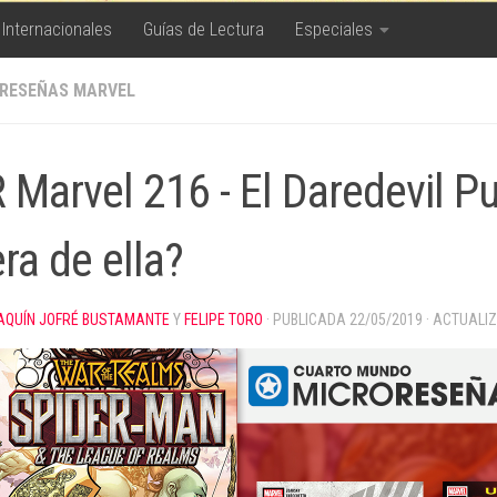
 Internacionales
Guías de Lectura
Especiales
RESEÑAS MARVEL
 Marvel 216 - El Daredevil Pu
ra de ella?
AQUÍN JOFRÉ BUSTAMANTE
Y
FELIPE TORO
· PUBLICADA
22/05/2019
· ACTUALI