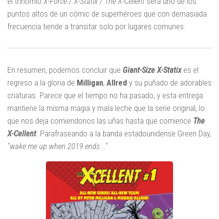
el trinomio
X-Force / X-Statix / The X-Cellent
será uno de los
puntos altos de un cómic de superhéroes que con demasiada
frecuencia tiende a transitar solo por lugares comunes.
En resumen, podemos concluir que
Giant-Size X-Statix
es el
regreso a la gloria de
Milligan
,
Allred
y su puñado de adorables
criaturas. Parece que el tiempo no ha pasado, y esta entrega
mantiene la misma magia y mala leche que la serie original, lo
que nos deja comiendonos las uñas hasta que comience
The
X-Cellent
. Parafraseando a la banda estadounidense Green Day,
"wake me up when 2019 ends..."