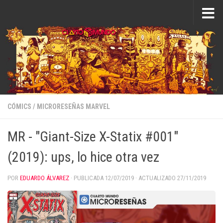
Saltar al contenido
CÓMICS
/
MICRORESEÑAS MARVEL
MR - "Giant-Size X-Statix #001"
(2019): ups, lo hice otra vez
POR
EDUARDO ÁLVAREZ
· PUBLICADA
12/07/2019
· ACTUALIZADO
27/11/2019