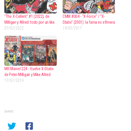
"The X-Cellent" #1 (2022), de
CMM #004 - "X-Force" / "X-
Milligan y Allred: todo por un like
Statix" (2001): la fama es efímera
07/02/2022
19/05/2017
MR Marvel 224 - Vuelve X-Statix
de Peter Milligan y Mike Allred
17/07/2019
SHARE