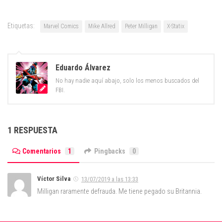
Etiquetas:
Marvel Comics
Mike Allred
Peter Milligan
X-Statix
Eduardo Álvarez
No hay nadie aquí abajo, solo los menos buscados del
FBI.
1 RESPUESTA
Comentarios
1
Pingbacks
0
Víctor Silva
13/07/2019 a las 13:33
Milligan raramente defrauda. Me tiene pegado su Britannia.