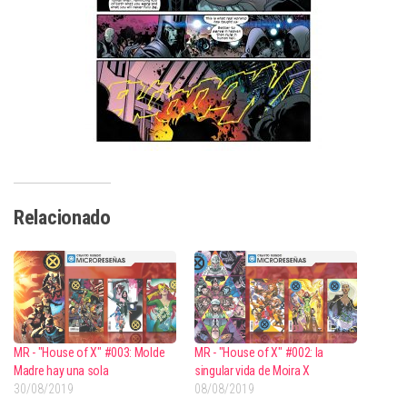
Relacionado
MR - "House of X" #003: Molde
MR - "House of X" #002: la
Madre hay una sola
singular vida de Moira X
30/08/2019
08/08/2019