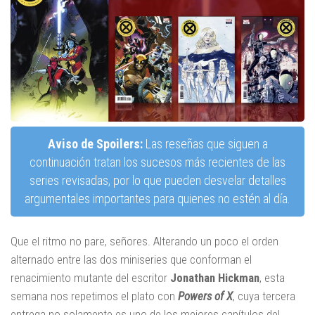
Aviso de Spoilers:
Las reseñas que siguen a
continuación tratan los sucesos más recientes de las
series revisadas, por lo que pueden desvelar detalles
argumentales importantes para quienes no estén al día.
Que el ritmo no pare, señores. Alterando un poco el orden
alternado entre las dos miniseries que conforman el
renacimiento mutante del escritor
Jonathan Hickman
, esta
semana nos repetimos el plato con
Powers of X
, cuya tercera
entrega no solamente es uno de los mejores capítulos del