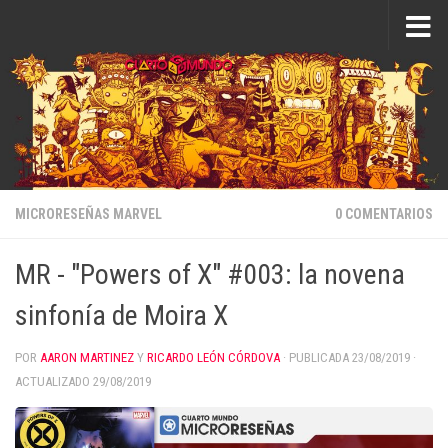
Saltar al contenido
MICRORESEÑAS MARVEL
0 COMENTARIOS
MR - "Powers of X" #003: la novena
sinfonía de Moira X
POR
AARON MARTINEZ
Y
RICARDO LEÓN CÓRDOVA
· PUBLICADA
23/08/2019
·
ACTUALIZADO
29/08/2019