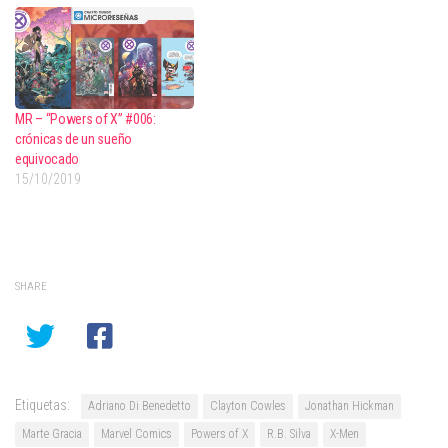
MR – “Powers of X” #006:
crónicas de un sueño
equivocado
15/10/2019
SHARE
Etiquetas:
Adriano Di Benedetto
Clayton Cowles
Jonathan Hickman
Marte Gracia
Marvel Comics
Powers of X
R.B. Silva
X-Men