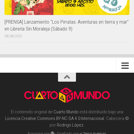
[PRENSA] Lanzamiento "Los Pirratas: Aventuras en tierra y mar"
en Librería Sin Moraleja (Sábado 9)
08/08/2025
El contenido original de
Cuarto Mundo
está distribuido bajo una
Licencia Creative Commons BY-NC-SA 4.0 Internacional
. Cabecera
©
por
Rodrigo López
.
Funciona con
- Diseñado con el
Tema Hueman