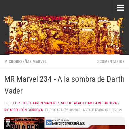
Saltar al contenido
MICRORESEÑAS MARVEL
0 COMENTARIOS
MR Marvel 234 - A la sombra de Darth
Vader
POR
FELIPE TORO
,
AARON MARTINEZ
,
SUPER TAKATO
,
CAMILA VILLANUEVA
Y
RICARDO LEÓN CÓRDOVA
· PUBLICADA
02/10/2019
· ACTUALIZADO
02/10/2019