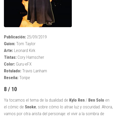
Publicación:
25/09/2019
Guion:
Tom Taylor
Arte:
Leonard Kirk
Tintas:
Cory Hamscher
Color:
Guru-eFX
Rotulado:
Travis Lanham
Reseña:
Toripe
8 / 10
Ya tocamos el tema de la dualidad de
Kylo
Ren
/
Ben
Solo
en
el cómic de
Snoke
, sobre cómo lo atrae luz y oscuridad. Ahora,
vamos por otra arista del personaje: el vivir a la sombra de