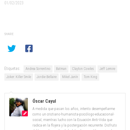
01/02/2023
SHARE
Etiquetas:
Andrea Sorrentino
Batman
Clayton Cowles
Jeff Lemire
Joker: Killer Smile
Jordie Bellaire
Mikel Janín
Tom King
Óscar Cayul
A medida que pasan los años, intento desempeñarme
como un cristiano-humanista-psicólogo-educacional-
social, mientras lucho con la Ecuación Anti-Vida que
radica en la flojera y la postergación recurrente. Disfruto