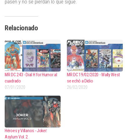
pasen y no se pierdan lo que sigue.
Relacionado
MR DC 243 - Dial H for Humor al
MR DC 19/02/2020 - Wally West
cuadrado
se echó a Didio
07/01/2020
26/02/2020
Héroes y Villanos - Joker:
Asylum Vol. 2