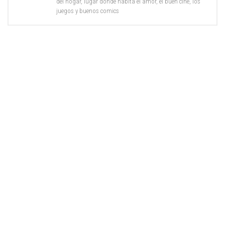
del hogar, lugar donde habita el amor, el buen cine, los
juegos y buenos comics