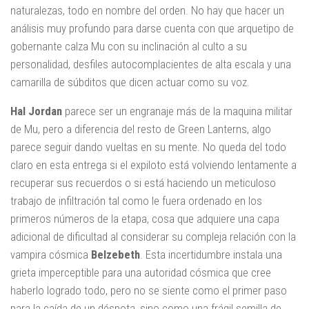
naturalezas, todo en nombre del orden. No hay que hacer un
análisis muy profundo para darse cuenta con que arquetipo de
gobernante calza Mu con su inclinación al culto a su
personalidad, desfiles autocomplacientes de alta escala y una
camarilla de súbditos que dicen actuar como su voz.
Hal Jordan
parece ser un engranaje más de la maquina militar
de Mu, pero a diferencia del resto de Green Lanterns, algo
parece seguir dando vueltas en su mente. No queda del todo
claro en esta entrega si el expiloto está volviendo lentamente a
recuperar sus recuerdos o si está haciendo un meticuloso
trabajo de infiltración tal como le fuera ordenado en los
primeros números de la etapa, cosa que adquiere una capa
adicional de dificultad al considerar su compleja relación con la
vampira cósmica
Belzebeth
. Esta incertidumbre instala una
grieta imperceptible para una autoridad cósmica que cree
haberlo logrado todo, pero no se siente como el primer paso
para la caída de un déspota, sino como una frágil semilla de