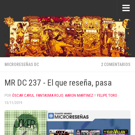
Saltar al contenido
MICRORESEÑAS DC
2 COMENTARIOS
MR DC 237 - El que reseña, pasa
POR
ÓSCAR CAYUL
,
FANTASMA ROJO
,
AARON MARTINEZ
Y
FELIPE TORO
·
13/11/2019