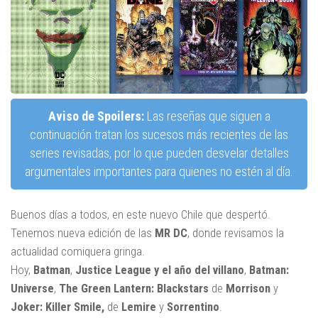
Aviso de Spoilers:
Las reseñas que siguen a
continuación tratan los sucesos más recientes de las
series revisadas, por lo que pueden desvelar detalles
argumentales importantes para quienes no estén al día.
Buenos días a todos, en este nuevo Chile que despertó.
Tenemos nueva edición de las
MR DC
, donde revisamos la
actualidad comiquera gringa.
Hoy,
Batman
,
Justice League y el año del villano
,
Batman:
Universe
,
The Green Lantern: Blackstars
de
Morrison
y
Joker: Killer Smile,
de
Lemire
y
Sorrentino
.