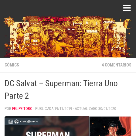
Saltar al contenido
CÓMICS
4 COMENTARIOS
DC Salvat – Superman: Tierra Uno
Parte 2
POR
FELIPE TORO
· PUBLICADA
19/11/2019
· ACTUALIZADO
30/01/2020