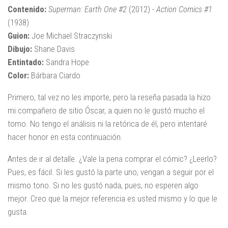
Contenido:
Superman: Earth One #2
(2012) -
Action Comics #1
(1938)
Guion:
Joe Michael Straczynski
Dibujo:
Shane Davis
Entintado:
Sandra Hope
Color:
Bárbara Ciardo
Primero, tal vez no les importe, pero la reseña pasada la hizo
mi compañero de sitio Óscar, a quien no le gustó mucho el
tomo. No tengo el análisis ni la retórica de él, pero intentaré
hacer honor en esta continuación.
Antes de ir al detalle. ¿Vale la pena comprar el cómic? ¿Leerlo?
Pues, es fácil. Si les gustó la parte uno, vengan a seguir por el
mismo tono. Si no les gustó nada, pues, no esperen algo
mejor. Creo que la mejor referencia es usted mismo y lo que le
gusta.