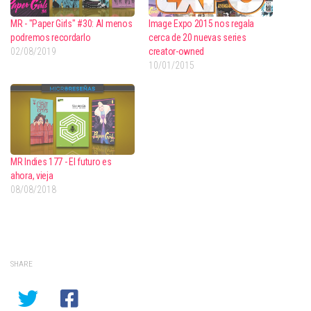
MR - "Paper Girls" #30: Al menos
Image Expo 2015 nos regala
podremos recordarlo
cerca de 20 nuevas series
02/08/2019
creator-owned
10/01/2015
MR Indies 177 - El futuro es
ahora, vieja
08/08/2018
SHARE