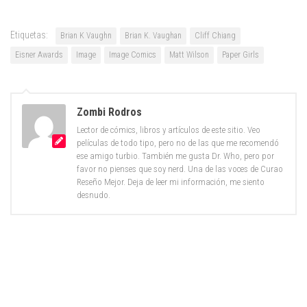
Etiquetas:
Brian K Vaughn
Brian K. Vaughan
Cliff Chiang
Eisner Awards
Image
Image Comics
Matt Wilson
Paper Girls
Zombi Rodros
Lector de cómics, libros y artículos de este sitio. Veo
películas de todo tipo, pero no de las que me recomendó
ese amigo turbio. También me gusta Dr. Who, pero por
favor no pienses que soy nerd. Una de las voces de Curao
Reseño Mejor. Deja de leer mi información, me siento
desnudo.