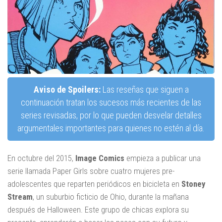
Aviso de Spoilers:
Las reseñas que siguen a
continuación tratan los sucesos más recientes de las
series revisadas, por lo que pueden desvelar detalles
argumentales importantes para quienes no estén al día.
En octubre del 2015,
Image Comics
empieza a publicar una
serie llamada Paper Girls sobre cuatro mujeres pre-
adolescentes que reparten periódicos en bicicleta en
Stoney
Stream
, un suburbio ficticio de Ohio, durante la mañana
después de Halloween. Este grupo de chicas explora su