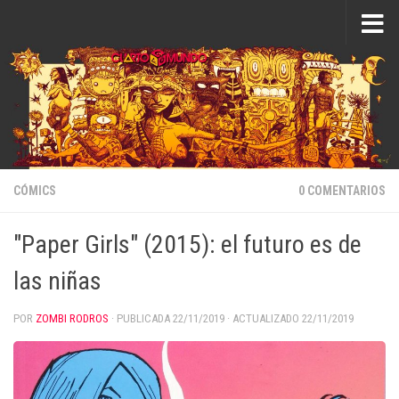
Saltar al contenido
CÓMICS
0 COMENTARIOS
"Paper Girls" (2015): el futuro es de
las niñas
POR
ZOMBI RODROS
· PUBLICADA
22/11/2019
· ACTUALIZADO
22/11/2019