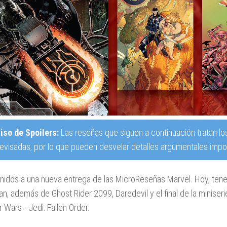
iso de Spoilers:
Las reseñas que siguen a continuación tratan lo
revisadas, por lo que pueden desvelar detalles argumentales impor
nidos a una nueva entrega de las MicroReseñas Marvel. Hoy, te
n, además de Ghost Rider 2099, Daredevil y el final de la miniser
 Wars - Jedi: Fallen Order.