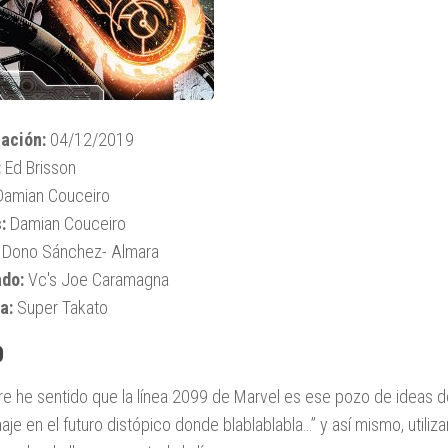
ación:
04/12/2019
:
Ed Brisson
amian Couceiro
:
Damian Couceiro
Dono Sánchez- Almara
ado:
Vc's Joe Caramagna
a:
Super Takato
0
e he sentido que la línea 2099 de Marvel es ese pozo de ideas d
aje en el futuro distópico donde blablablabla…” y así mismo, utili