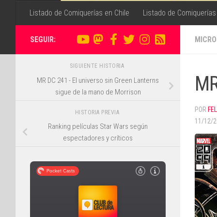
Listado de Comiquerías en Chile
Listado de Comiquerías
SEGUIR:
MICRO
SIGUIENTE HISTORIA
MR
MR DC 241 - El universo sin Green Lanterns
sigue de la mano de Morrison
POR
FE
HISTORIA PREVIA
11/12/
Ranking películas Star Wars según
espectadores y críticos