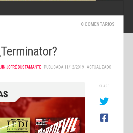
0 COMENTARIOS
 ¿Terminator?
UÍN JOFRÉ BUSTAMANTE
· PUBLICADA
11/12/2019
· ACTUALIZADO
SHARE