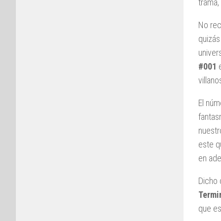
trama,
No rec
quizás
univer
#001
e
villano
El núm
fantas
nuestr
este q
en ade
Dicho 
Termi
que es