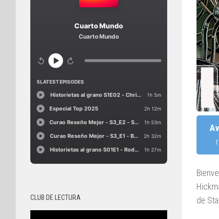
Av
Bienve
Hickma
CLUB DE LECTURA
de Star