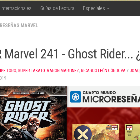
 Internacionales
Guías de Lectura
Especiales
RESEÑAS MARVEL
 Marvel 241 - Ghost Rider...
LIPE TORO
,
SUPER TAKATO
,
AARON MARTINEZ
,
RICARDO LEÓN CÓRDOVA
Y
JOAQ
2019