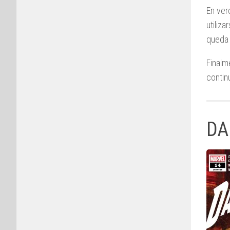
En ver
utiliz
queda 
Finalm
contin
DA