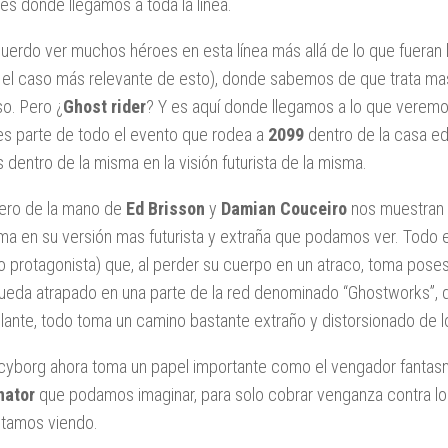
 es donde llegamos a toda la línea.
uerdo ver muchos héroes en esta línea más allá de lo que fueran
 el caso más relevante de esto), donde sabemos de que trata ma
so. Pero ¿
Ghost rider
? Y es aquí donde llegamos a lo que veremo
s parte de todo el evento que rodea a
2099
dentro de la casa ed
s dentro de la misma en la visión futurista de la misma.
ero de la mano de
Ed Brisson
y
Damian Couceiro
nos muestran l
ma en su versión mas futurista y extraña que podamos ver. Todo
o protagonista) que, al perder su cuerpo en un atraco, toma pose
ueda atrapado en una parte de la red denominado “Ghostworks”,
lante, todo toma un camino bastante extraño y distorsionado de 
cyborg ahora toma un papel importante como el vengador fantas
nator
que podamos imaginar, para solo cobrar venganza contra los
tamos viendo.