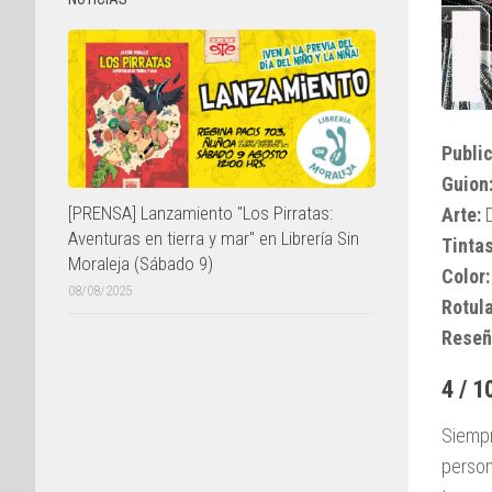
Public
Guion
[PRENSA] Lanzamiento "Los Pirratas:
Arte:
D
Aventuras en tierra y mar" en Librería Sin
Tintas
Moraleja (Sábado 9)
Color:
08/08/2025
Rotul
Reseñ
4 / 1
Siempr
person