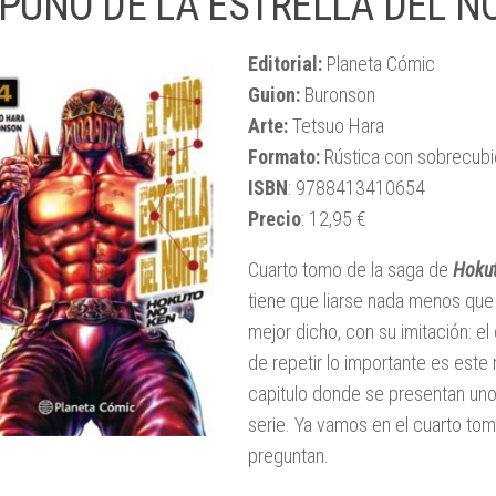
 PUÑO DE LA ESTRELLA DEL N
Editorial:
Planeta Cómic
Guion:
Buronson
Arte:
Tetsuo Hara
Formato:
Rústica con sobrecubi
ISBN
: 9788413410654
Precio
: 12,95 €
Cuarto tomo de la saga de
Hoku
tiene que liarse nada menos que 
mejor dicho, con su imitación: e
de repetir lo importante es este
capitulo donde se presentan uno 
serie. Ya vamos en el cuarto to
preguntan.