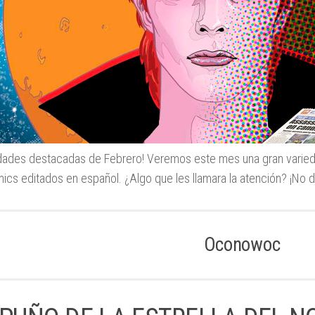
ades destacadas de Febrero! Veremos este mes una gran varied
ics editados en español. ¿Algo que les llamara la atención? ¡No
Oconowoc