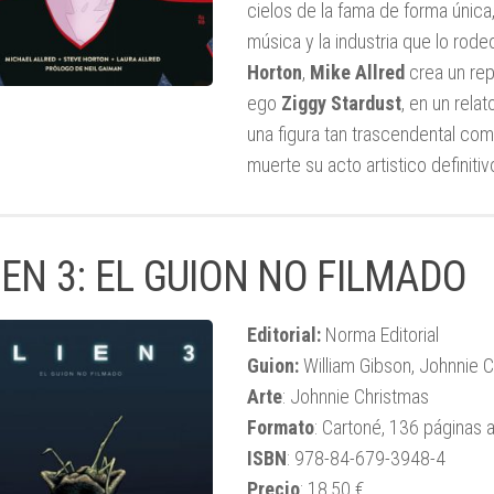
cielos de la fama de forma única
música y la industria que lo rod
Horton
,
Mike Allred
crea un repa
ego
Ziggy Stardust
, en un relat
una figura tan trascendental com
muerte su acto artistico definitiv
IEN 3: EL GUION NO FILMADO
Editorial:
Norma Editorial
Guion:
William Gibson, Johnnie 
Arte
: Johnnie Christmas
Formato
: Cartoné, 136 páginas a
ISBN
: 978-84-679-3948-4
Precio
: 18,50 €