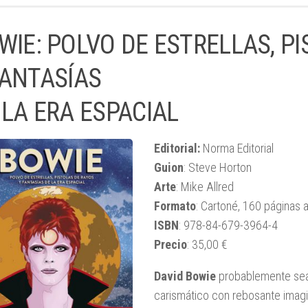
WIE: POLVO DE ESTRELLAS, P
FANTASÍAS
 LA ERA ESPACIAL
Editorial:
Norma Editorial
Guion
: Steve Horton
Arte
: Mike Allred
Formato
: Cartoné, 160 páginas a
ISBN
: 978-84-679-3964-4
Precio
: 35,00 €
David Bowie
probablemente sea e
carismático con rebosante imagin