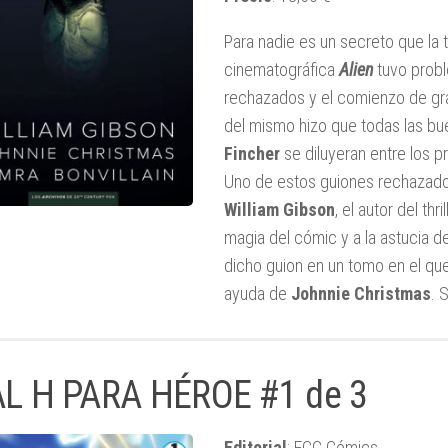
Para nadie es un secreto que la 
cinematográfica
Alien
tuvo probl
rechazados y el comienzo de grab
del mismo hizo que todas las bu
Fincher
se diluyeran entre los p
Uno de estos guiones rechazado
William Gibson
, el autor del thr
magia del cómic y a la astucia 
dicho guion en un tomo en el que
ayuda de
Johnnie Christmas
. 
AL H PARA HÉROE #1 de 3
Editorial
: ECC Cómics