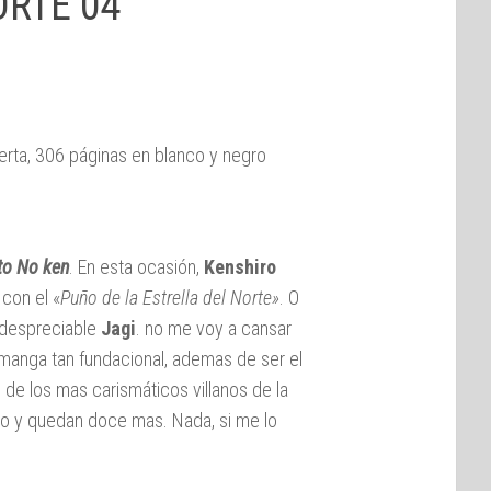
ORTE 04
erta, 306 páginas en blanco y negro
to No ken
. En esta ocasión,
Kenshiro
con el «
Puño de la Estrella del Norte»
. O
l despreciable
Jagi
. no me voy a cansar
 manga tan fundacional, ademas de ser el
de los mas carismáticos villanos de la
mo y quedan doce mas. Nada, si me lo