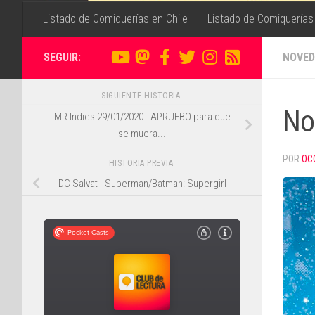
Listado de Comiquerías en Chile
Listado de Comiquerías
SEGUIR:
NOVED
SIGUIENTE HISTORIA
No
MR Indies 29/01/2020 - APRUEBO para que
se muera...
POR
OC
HISTORIA PREVIA
DC Salvat - Superman/Batman: Supergirl