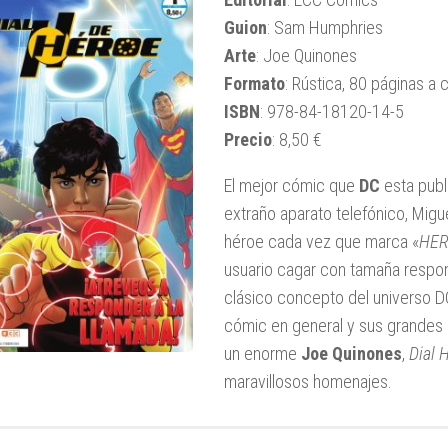
Guion
: Sam Humphries
Arte
: Joe Quinones
Formato
: Rústica, 80 páginas a 
ISBN
: 978-84-18120-14-5
Precio
: 8,50 €
El mejor cómic que
DC
esta publ
extraño aparato telefónico, Migu
héroe cada vez que marca «
HE
usuario cagar con tamaña respo
clásico concepto del universo DC
cómic en general y sus grande
un enorme
Joe Quinones
,
Dial 
maravillosos homenajes.