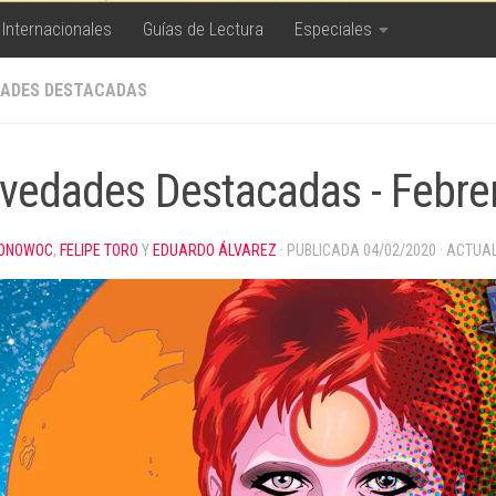
 Internacionales
Guías de Lectura
Especiales
ADES DESTACADAS
vedades Destacadas - Febre
ONOWOC
,
FELIPE TORO
Y
EDUARDO ÁLVAREZ
· PUBLICADA
04/02/2020
· ACTUA