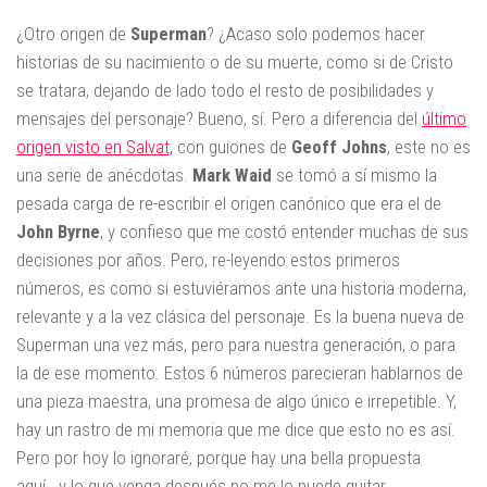
¿Otro origen de
Superman
? ¿Acaso solo podemos hacer
historias de su nacimiento o de su muerte, como si de Cristo
se tratara, dejando de lado todo el resto de posibilidades y
mensajes del personaje? Bueno, sí. Pero a diferencia del
último
origen visto en Salvat,
con guiones de
Geoff Johns
, este no es
una serie de anécdotas.
Mark Waid
se tomó a sí mismo la
pesada carga de re-escribir el origen canónico que era el de
John Byrne
, y confieso que me costó entender muchas de sus
decisiones por años. Pero, re-leyendo estos primeros
números, es como si estuviéramos ante una historia moderna,
relevante y a la vez clásica del personaje. Es la buena nueva de
Superman una vez más, pero para nuestra generación, o para
la de ese momento. Estos 6 números parecieran hablarnos de
una pieza maestra, una promesa de algo único e irrepetible. Y,
hay un rastro de mi memoria que me dice que esto no es así.
Pero por hoy lo ignoraré, porque hay una bella propuesta
aquí...y lo que venga después no me lo puede quitar.