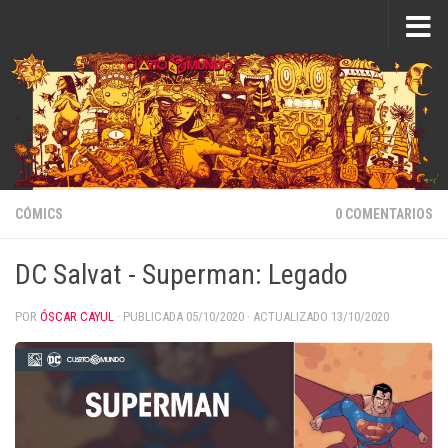
Saltar al contenido
CÓMICS
0 COMENTARIOS
DC Salvat - Superman: Legado
POR
ÓSCAR CAYUL
· PUBLICADA
05/10/2020
· ACTUALIZADO
13/10/2020