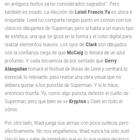
en antiguos textos ya no considerados sagrados". Pero
también es osado. La elección de
Leinil Francis Yu
es única e
irrepetible. Leinil no comparte ningún punto en común con los
clásicos dibujantes de Superman, pero sí habla a un nuevo tipo
de estética, una que se goza en la forma y el color digital para
realzar elementos nuevos. Los ojos de
Clark
son dibujados
con la confianza ciega de que
McCaig
lo llenará de un azul
profundo. Y cada secuencia da por sentado que
Gerry
Alanguilan
tomará el festival de líneas de Leinil y centrará lo
esencial, lo relevante, para realzar una obra visual que no
debiera gustar a los puristas de Superman. Y si lo hace,
entonces triunfa. Yo, como algo purista, detesto el cuello de
Superman, pero qué bien se ve
Krypton
y Clark en todo el
cómic.
Por otro lado, Waid juega sus armas con poca sutileza, pero
efectivamente. No nos engañemos, Waid nunca ha sido sutil.
Uno lo lee y sabe de inmediato qué es lo que quiere decirnos.