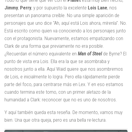
Todo lo que tiene que ver con el
Planet
está muy bien hecho,
Jimmy
,
Perry
, y por supuesto la excelente
Lois Lane
, nos
presentan un panorama creíble. No una simple aparición de
personajes que uno dice "Ah, aquí está Lois ahora, mírenla". No.
Está escrito como quien va conociendo a los personajes junto
con el protagonista. Nuevamente, estamos empatizando con
Clark de una forma que previamente no era posible.
¿Recuerdan el número equivalente en
Man of Steel
de Byrne? El
punto de vista era Lois. Ella era la que se asombraba y
nosotros junto a ella. Aquí Waid quiere que nos asombremos
de Lois, e inicialmente lo logra. Pero ella rápidamente pierde
parte del foco, para centrarse más en Lex. Y en eso estamos
cuando termina este tomo, con un primer aletazo de la
humanidad a Clark: reconocer que no es uno de nosotros.
Y aquí también queda esta reseña. De momento, vamos muy
bien. Una que otra queja, pero es una bella re-lectura.