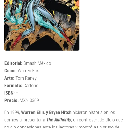
Editorial:
Smash México
Guion:
Warren Ellis
Arte:
Tom Raney
Formato:
Cartoné
ISBN: –
Precio:
MXN $369
En 1999,
Warren Ellis y Bryan Hitch
hicieron historia en los
cómics al presentar a
The Authority
, un controvertido título que
no dio concesiones ante los lectores y mostró a un grupo de