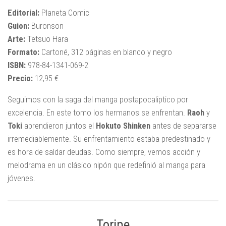
Editorial:
Planeta Comic
Guion:
Buronson
Arte:
Tetsuo Hara
Formato:
Cartoné, 312 páginas en blanco y negro
ISBN:
978-84-1341-069-2
Precio:
12,95 €
Seguimos con la saga del manga postapocaliptico por
excelencia. En este tomo los hermanos se enfrentan.
Raoh
y
Toki
aprendieron juntos el
Hokuto Shinken
antes de separarse
irremediablemente. Su enfrentamiento estaba predestinado y
es hora de saldar deudas. Como siempre, vemos acción y
melodrama en un clásico nipón que redefinió al manga para
jóvenes.
Toripe