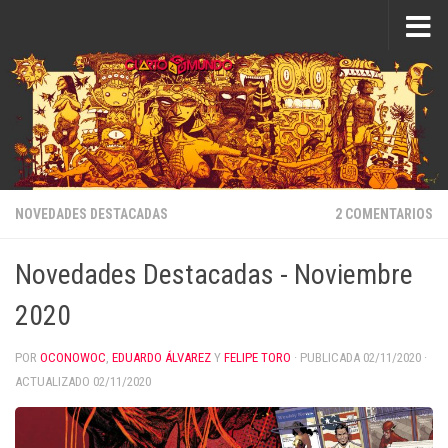
Saltar al contenido
NOVEDADES DESTACADAS
2 COMENTARIOS
Novedades Destacadas - Noviembre
2020
POR
OCONOWOC
,
EDUARDO ÁLVAREZ
Y
FELIPE TORO
· PUBLICADA
02/11/2020
·
ACTUALIZADO
02/11/2020