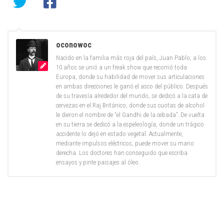
oconowoc
Nacido en la familia más roja del país, Juan Pablo, a los
10 años se unió a un freak show que recorrió toda
Europa, donde su habilidad de mover sus articulaciones
en ambas direcciones le ganó el asco del público. Después
de su travesía alrededor del mundo, se dedicó a la cata de
cervezas en el Raj Británico, donde sus cuotas de alcohol
le dieron el nombre de “el Gandhi de la cebada”. De vuelta
en su tierra se dedicó a la espeleología, donde un trágico
accidente lo dejó en estado vegetal. Actualmente,
mediante impulsos eléctricos, puede mover su mano
derecha. Los doctores han conseguido que escriba
ensayos y pinte paisajes al óleo.