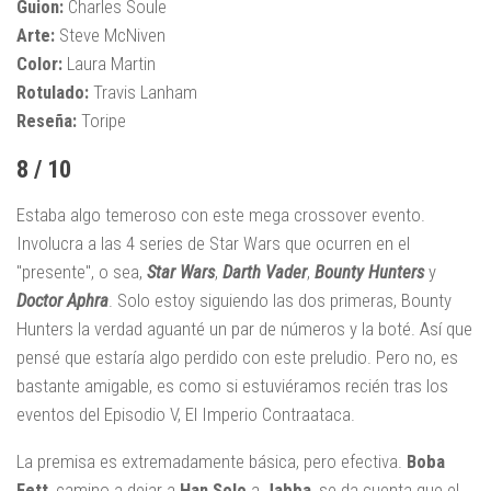
Guion:
Charles Soule
Arte:
Steve McNiven
Color:
Laura Martin
Rotulado:
Travis Lanham
Reseña:
Toripe
8 / 10
Estaba algo temeroso con este mega crossover evento.
Involucra a las 4 series de Star Wars que ocurren en el
"presente", o sea,
Star Wars
,
Darth Vader
,
Bounty Hunters
y
Doctor Aphra
. Solo estoy siguiendo las dos primeras, Bounty
Hunters la verdad aguanté un par de números y la boté. Así que
pensé que estaría algo perdido con este preludio. Pero no, es
bastante amigable, es como si estuviéramos recién tras los
eventos del Episodio V, El Imperio Contraataca.
La premisa es extremadamente básica, pero efectiva.
Boba
Fett
, camino a dejar a
Han Solo
a
Jabba
, se da cuenta que el