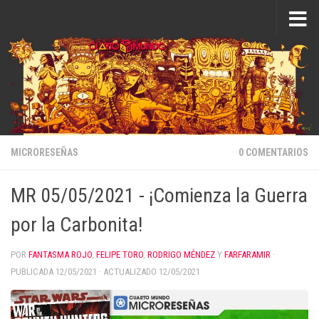
Saltar al contenido
MICRORESEÑAS
0 COMENTARIOS
MR 05/05/2021 - ¡Comienza la Guerra
por la Carbonita!
POR
FANTASMA ROJO
,
FELIPE TORO
,
RODRIGO MÉNDEZ
Y
FARFARAMIR
·
PUBLICADA
12/05/2021
· ACTUALIZADO
12/05/2021