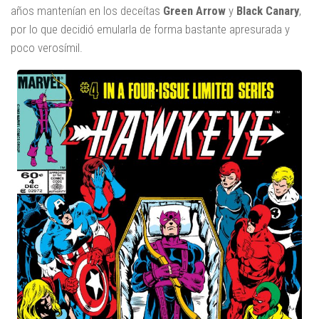
años mantenían en los deceítas
Green Arrow
y
Black Canary
,
por lo que decidió emularla de forma bastante apresurada y
poco verosímil.