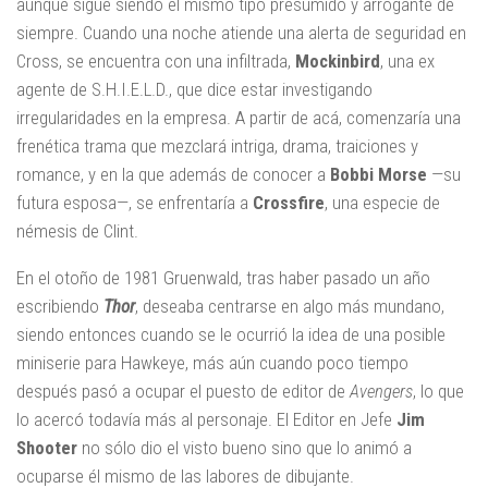
aunque sigue siendo el mismo tipo presumido y arrogante de
siempre. Cuando una noche atiende una alerta de seguridad en
Cross, se encuentra con una infiltrada,
Mockinbird
, una ex
agente de S.H.I.E.L.D., que dice estar investigando
irregularidades en la empresa. A partir de acá, comenzaría una
frenética trama que mezclará intriga, drama, traiciones y
romance, y en la que además de conocer a
Bobbi Morse
—su
futura esposa—, se enfrentaría a
Crossfire
, una especie de
némesis de Clint.
En el otoño de 1981 Gruenwald, tras haber pasado un año
escribiendo
Thor
, deseaba centrarse en algo más mundano,
siendo entonces cuando se le ocurrió la idea de una posible
miniserie para Hawkeye, más aún cuando poco tiempo
después pasó a ocupar el puesto de editor de
Avengers
, lo que
lo acercó todavía más al personaje. El Editor en Jefe
Jim
Shooter
no sólo dio el visto bueno sino que lo animó a
ocuparse él mismo de las labores de dibujante.