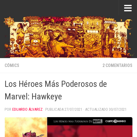
Saltar al contenido
CÓMICS
2 COMENTARIOS
Los Héroes Más Poderosos de
Marvel: Hawkeye
POR
EDUARDO ÁLVAREZ
· PUBLICADA
27/07/2021
· ACTUALIZADO
30/07/2021