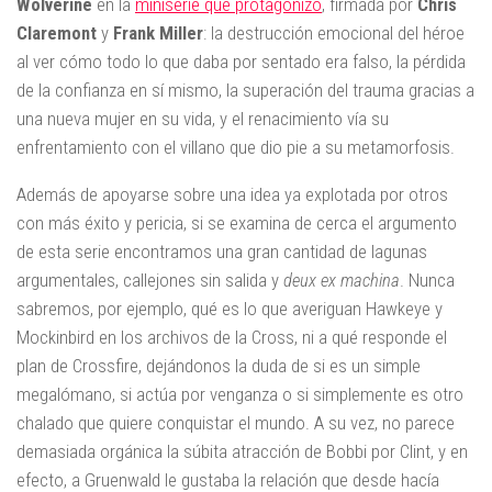
Wolverine
en la
miniserie que protagonizó
, firmada por
Chris
Claremont
y
Frank Miller
: la destrucción emocional del héroe
al ver cómo todo lo que daba por sentado era falso, la pérdida
de la confianza en sí mismo, la superación del trauma gracias a
una nueva mujer en su vida, y el renacimiento vía su
enfrentamiento con el villano que dio pie a su metamorfosis.
Además de apoyarse sobre una idea ya explotada por otros
con más éxito y pericia, si se examina de cerca el argumento
de esta serie encontramos una gran cantidad de lagunas
argumentales, callejones sin salida y
deux ex machina
. Nunca
sabremos, por ejemplo, qué es lo que averiguan Hawkeye y
Mockinbird en los archivos de la Cross, ni a qué responde el
plan de Crossfire, dejándonos la duda de si es un simple
megalómano, si actúa por venganza o si simplemente es otro
chalado que quiere conquistar el mundo. A su vez, no parece
demasiada orgánica la súbita atracción de Bobbi por Clint, y en
efecto, a Gruenwald le gustaba la relación que desde hacía