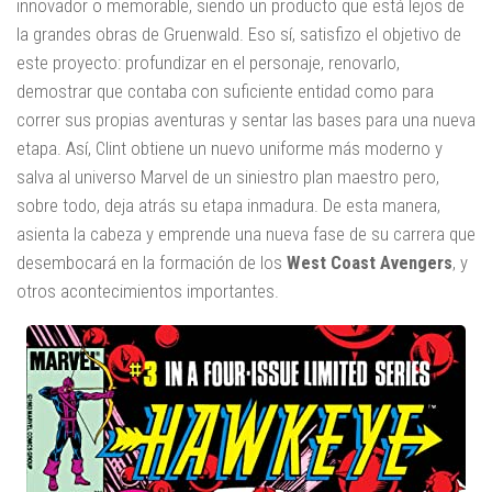
innovador o memorable, siendo un producto que está lejos de
la grandes obras de Gruenwald. Eso sí, satisfizo el objetivo de
este proyecto: profundizar en el personaje, renovarlo,
demostrar que contaba con suficiente entidad como para
correr sus propias aventuras y sentar las bases para una nueva
etapa. Así, Clint obtiene un nuevo uniforme más moderno y
salva al universo Marvel de un siniestro plan maestro pero,
sobre todo, deja atrás su etapa inmadura. De esta manera,
asienta la cabeza y emprende una nueva fase de su carrera que
desembocará en la formación de los
West Coast Avengers
, y
otros acontecimientos importantes.