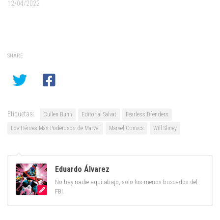
12/04/2022
SHARE
Etiquetas:
Cullen Bunn
Editorial Salvat
Fearless Dfenders
Loe Héroes Más Poderosos de Marvel
Marvel Comics
Will Sliney
Eduardo Álvarez
No hay nadie aquí abajo, solo los menos buscados del
FBI.