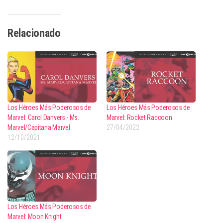
Relacionado
Los Héroes Más Poderosos de
Los Héroes Más Poderosos de
Marvel: Carol Danvers - Ms.
Marvel: Rocket Raccoon
Marvel/Capitana Marvel
27/04/2022
12/10/2021
Los Héroes Más Poderosos de
Marvel: Moon Knight