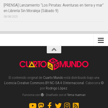
[PRENSA] Lanzamiento "Los Pirratas: Aventuras en tierra y mar"
en Librería Sin Moraleja (Sábado 9)
08/08/2025
El contenido original de
Cuarto Mundo
está distribuido bajo una
Licencia Creative Commons BY-NC-SA 4.0 Internacional
. Cabecera
©
por
Rodrigo López
.
Funciona con
- Diseñado con el
Tema Hueman