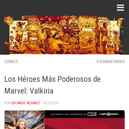
Saltar al contenido
CÓMICS
9 COMENTARIOS
Los Héroes Más Poderosos de
Marvel: Valkiria
POR
EDUARDO ÁLVAREZ
·
19/10/2021