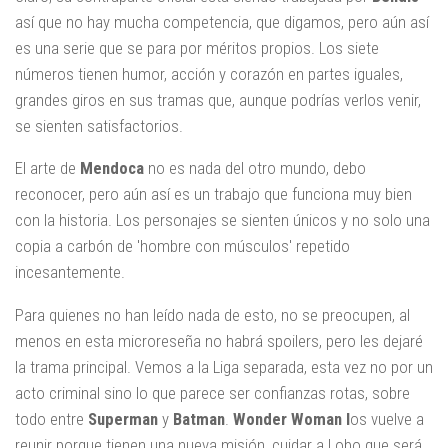
así que no hay mucha competencia, que digamos, pero aún así
es una serie que se para por méritos propios. Los siete
números tienen humor, acción y corazón en partes iguales,
grandes giros en sus tramas que, aunque podrías verlos venir,
se sienten satisfactorios.
El arte de
Mendoca
no es nada del otro mundo, debo
reconocer, pero aún así es un trabajo que funciona muy bien
con la historia. Los personajes se sienten únicos y no solo una
copia a carbón de 'hombre con músculos' repetido
incesantemente.
Para quienes no han leído nada de esto, no se preocupen, al
menos en esta microreseña no habrá spoilers, pero les dejaré
la trama principal. Vemos a la Liga separada, esta vez no por un
acto criminal sino lo que parece ser confianzas rotas, sobre
todo entre
Superman
y
Batman
.
Wonder Woman l
os vuelve a
reunir porque tienen una nueva misión, cuidar a Lobo que será