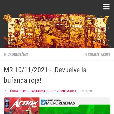
Saltar al contenido
MICRORESEÑAS
0 COMENTARIOS
MR 10/11/2021 - ¡Devuelve la
bufanda roja!
POR
ÓSCAR CAYUL
,
FANTASMA ROJO
Y
ZOMBI RODROS
·
17/11/2021