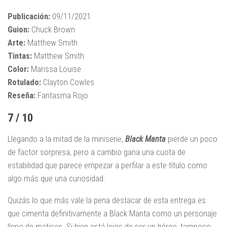
Publicación:
09/11/2021
Guion:
Chuck Brown
Arte:
Matthew Smith
Tintas:
Matthew Smith
Color:
Marissa Louise
Rotulado:
Clayton Cowles
Reseña:
Fantasma Rojo
7 / 10
Llegando a la mitad de la miniserie,
Black Manta
pierde un poco
de factor sorpresa, pero a cambio gana una cuota de
estabilidad que parece empezar a perfilar a este título como
algo más que una curiosidad.
Quizás lo que más vale la pena destacar de esta entrega es
que cimenta definitivamente a Black Manta como un personaje
lleno de matices. Si bien está lejos de ser un héroe, tampoco