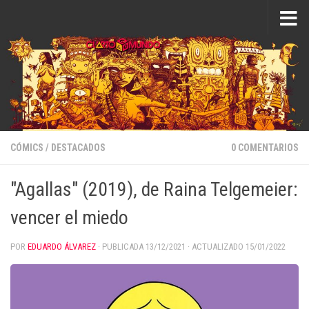
Saltar al contenido
CÓMICS
/
DESTACADOS
0 COMENTARIOS
"Agallas" (2019), de Raina Telgemeier:
vencer el miedo
POR
EDUARDO ÁLVAREZ
· PUBLICADA
13/12/2021
· ACTUALIZADO
15/01/2022