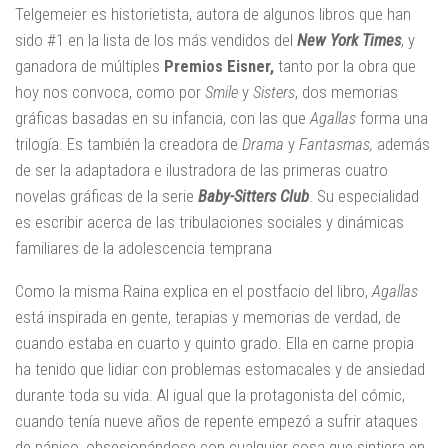
Telgemeier es historietista, autora de algunos libros que han
sido #1 en la lista de los más vendidos del
New York Times
, y
ganadora de múltiples
Premios Eisner,
tanto por la obra que
hoy nos convoca, como por
Smile
y
Sisters
, dos memorias
gráficas basadas en su infancia, con las que
Agallas
forma una
trilogía. Es también la creadora de
Drama
y
Fantasmas,
además
de ser la adaptadora e ilustradora de las primeras cuatro
novelas gráficas de la serie
Baby-Sitters Club
. Su especialidad
es escribir acerca de las tribulaciones sociales y dinámicas
familiares de la adolescencia temprana
Como la misma Raina explica en el postfacio del libro,
Agallas
está inspirada en gente, terapias y memorias de verdad, de
cuando estaba en cuarto y quinto grado. Ella en carne propia
ha tenido que lidiar con problemas estomacales y de ansiedad
durante toda su vida. Al igual que la protagonista del cómic,
cuando tenía nueve años de repente empezó a sufrir ataques
de pánico, obsesionándose con cualquier cosa que sintiera en