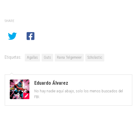
SHARE
Etiquetas:
Agallas
Guts
Raina Telgemeier
Scholastic
Eduardo Álvarez
No hay nadie aquí abajo, solo los menos buscados del
FBI.