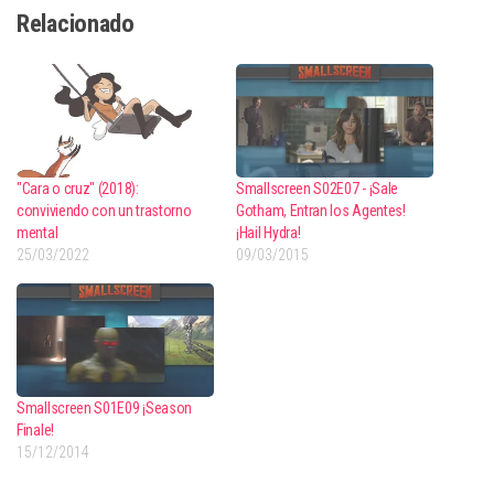
Relacionado
"Cara o cruz" (2018):
Smallscreen S02E07 - ¡Sale
conviviendo con un trastorno
Gotham, Entran los Agentes!
mental
¡Hail Hydra!
25/03/2022
09/03/2015
Smallscreen S01E09 ¡Season
Finale!
15/12/2014