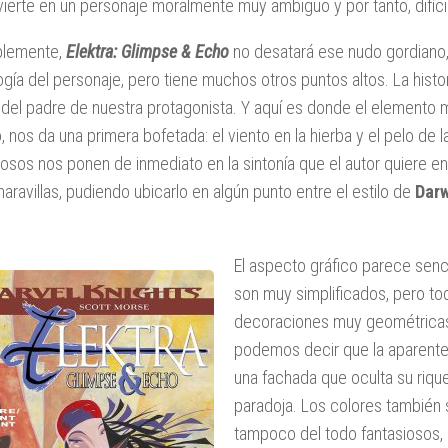
vierte en un personaje moralmente muy ambiguo y por tanto, difícil
blemente,
Elektra: Glimpse & Echo
no desatará ese nudo gordiano,
ogía del personaje, pero tiene muchos otros puntos altos. La histo
del padre de nuestra protagonista. Y aquí es donde el elemento 
, nos da una primera bofetada: el viento en la hierba y el pelo de l
iosos nos ponen de inmediato en la sintonía que el autor quiere en
aravillas, pudiendo ubicarlo en algún punto entre el estilo de
Dar
.
El aspecto gráfico parece senci
son muy simplificados, pero to
decoraciones muy geométricas
podemos decir que la aparente 
una fachada que oculta su riq
paradoja. Los colores también 
tampoco del todo fantasiosos,