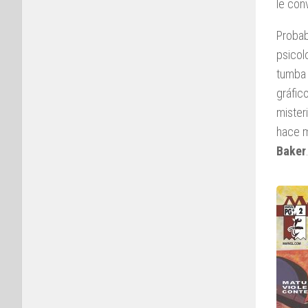
le con
Proba
psicol
tumba 
gráfico
mister
hace m
Baker