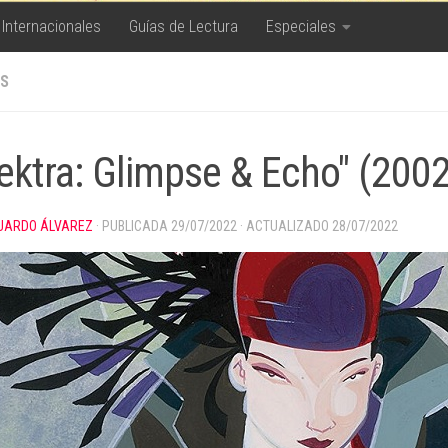
 Internacionales
Guías de Lectura
Especiales
S
lektra: Glimpse & Echo" (2002)
UARDO ÁLVAREZ
· PUBLICADA
29/07/2022
· ACTUALIZADO
28/07/2022