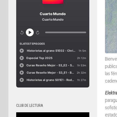
Bienve
public
las fé
cadenc
Elektr
paragu
CLUB DE LECTURA
sofist
estado