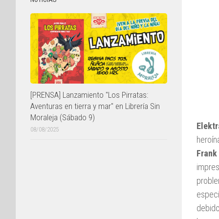
[PRENSA] Lanzamiento "Los Pirratas:
Aventuras en tierra y mar" en Librería Sin
Moraleja (Sábado 9)
Elekt
08/08/2025
heroín
Frank 
impre
proble
especi
debido