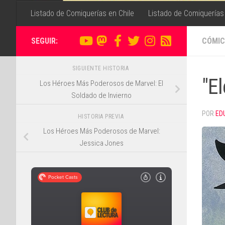
Listado de Comiquerías en Chile
Listado de Comiquerías
SEGUIR:
CÓMIC
SIGUIENTE HISTORIA
"E
Los Héroes Más Poderosos de Marvel: El
Soldado de Invierno
POR
ED
HISTORIA PREVIA
Los Héroes Más Poderosos de Marvel:
Jessica Jones