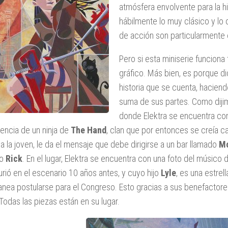
atmósfera envolvente para la hi
hábilmente lo muy clásico y lo 
de acción son particularmente e
Pero si esta miniserie funciona
gráfico. Más bien, es porque d
historia que se cuenta, hacien
suma de sus partes. Como diji
donde Elektra se encuentra con
sencia de un ninja de
The Hand
, clan que por entonces se creía c
 a la joven, le da el mensaje que debe dirigirse a un bar llamado
Mo
do
Rick
. En el lugar, Elektra se encuentra con una foto del músico 
rió en el escenario 10 años antes, y cuyo hijo
Lyle
, es una estre
anea postularse para el Congreso. Esto gracias a sus benefactore
Todas las piezas están en su lugar.