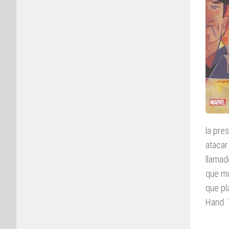
la pre
atacar
llama
que mu
que pl
Hand. 