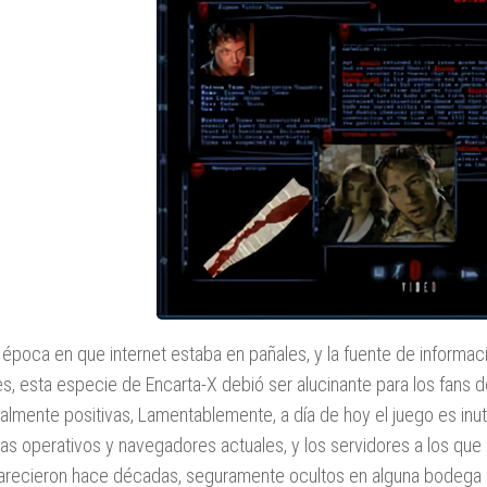
 época en que internet estaba en pañales, y la fuente de informac
les, esta especie de Encarta-X debió ser alucinante para los fans d
palmente positivas, Lamentablemente, a día de hoy el juego es inut
as operativos y navegadores actuales, y los servidores a los qu
recieron hace décadas, seguramente ocultos en alguna bodega 