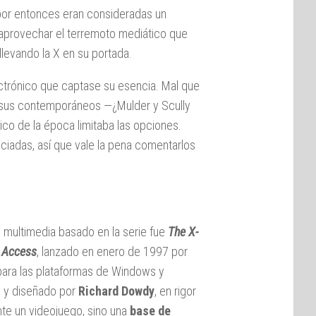
 por entonces eran consideradas un
 aprovechar el terremoto mediático que
llevando la X en su portada.
lectrónico que captase su esencia. Mal que
e sus contemporáneos —¿Mulder y Scully
co de la época limitaba las opciones.
nciadas, así que vale la pena comentarlos
o multimedia basado en la serie fue
The X-
d Access
, lanzado en enero de 1997 por
 para las plataformas de Windows y
o y diseñado por
Richard Dowdy
, en rigor
te un videojuego, sino una
base de