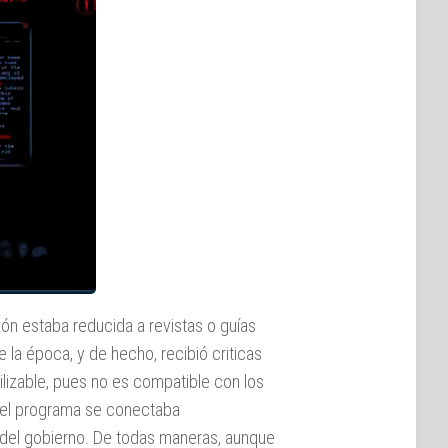
ión estaba reducida a revistas o guías
e la época, y de hecho, recibió criticas
ilizable, pues no es compatible con los
e el programa se conectaba
del gobierno. De todas maneras, aunque