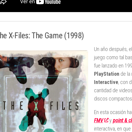
The X-Files: The Game (1998)
Un año después, el
juego como tal ba
fue lanzado en 199
PlayStation
de la
Interactive
, con 
cantidad de video
discos compactos,
En esta ocasión ha
FMV
y
point & c
interactiva, en que