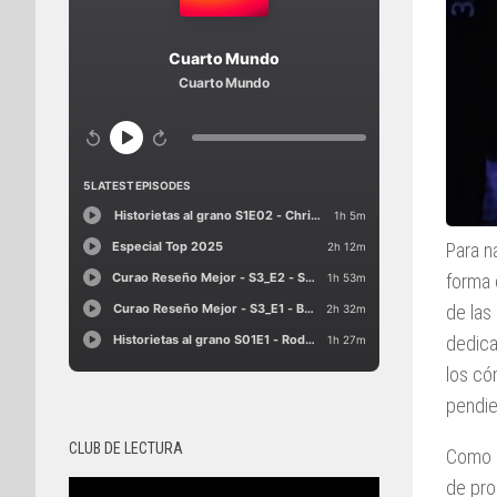
Para n
forma 
de las
dedica
los có
pendie
CLUB DE LECTURA
Como e
de pro