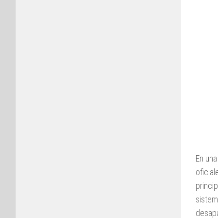
En una
oficia
princi
sistem
desapa