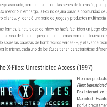
uego asociado, pero no era así con las series de televisión, pues
to menor. Sin embargo, la Fox no dejaría pasar la oportunidad de
ó el show, y licenció una serie de juegos y productos multimedia 
as formas, la naturaleza del show no hacía fácil idear un juego e
o era cosa de lanzar un juego de plataformas como cualquiera d
do sobre las cabezas de hombrecillos verdes?—, y el avance técni
por lo mismo, cada uno de los títulos tienen características difere
The X-Files: Unrestricted Access (1997)
El primer product
Files: Unrestricte
Fox Interactive
,
Macintosh. Escrit
no fue precisamen