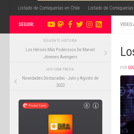
Listado de Comiquerías en Chile
Listado de Comiquerías
SEGUIR:
VIDEO
SIGUIENTE HISTORIA
Los
Los Héroes Más Poderosos De Marvel:
Jóvenes Avengers
POR
ED
HISTORIA PREVIA
Novedades Destacadas - Julio y Agosto de
2022