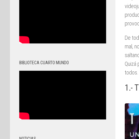
videoj
produc
provoc
De tod
mal, n
saltan
BIBLIOTECA CUARTO MUNDO
Quizá 
todos.
1.- 
NOTICIAS