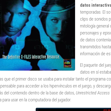
datos interactiv
temporadas. El sof
clips de sonidos p
mitología general 
personajes y epis
de datos contenía
transmitidos hasta
información de es
El paquete del ju
datos en sí estab
as que el primer disco se usaba para instalar tanto el programa
ispensable para acceder a los hipervínculos en el juego, y descarg
 del contenido dentro de la base de datos,
Unrestricted Access
la para usar en la computadora del jugador.