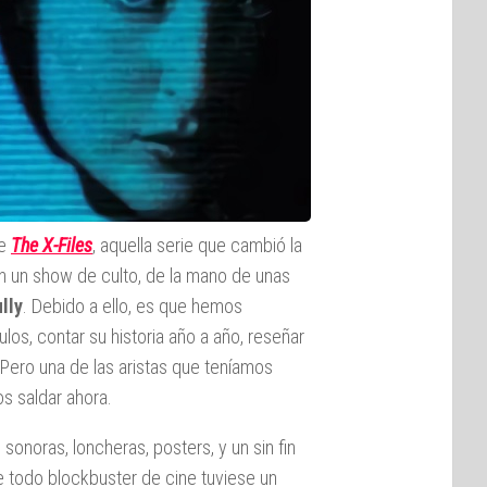
de
The X-Files
, aquella serie que cambió la
en un show de culto, de la mano de unas
lly
. Debido a ello, es que hemos
os, contar su historia año a año, reseñar
. Pero una de las aristas que teníamos
s saldar ahora.
sonoras, loncheras, posters, y un sin fin
e todo blockbuster de cine tuviese un