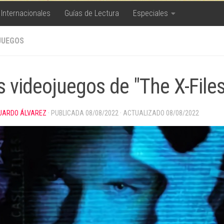
 Internacionales
Guías de Lectura
Especiales
JUEGOS
 videojuegos de "The X-Files"
UARDO ÁLVAREZ
· PUBLICADA
08/08/2022
· ACTUALIZADO
08/08/2022