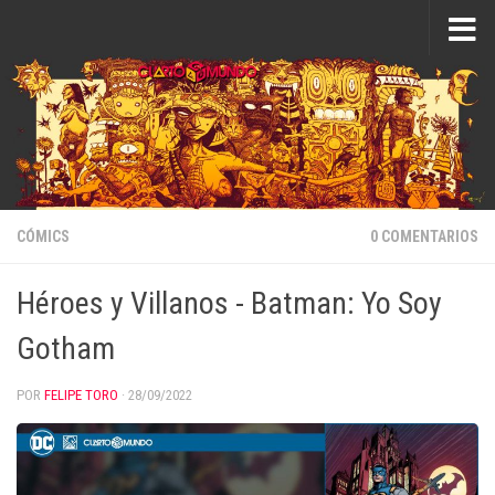
Saltar al contenido
CÓMICS
0 COMENTARIOS
Héroes y Villanos - Batman: Yo Soy
Gotham
POR
FELIPE TORO
·
28/09/2022