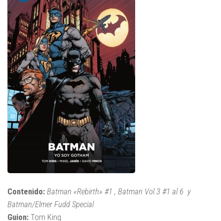
Contenido:
Batman «Rebirth» #1 , Batman Vol.3 #1 al 6 y
Batman/Elmer Fudd Special
Guion:
Tom King