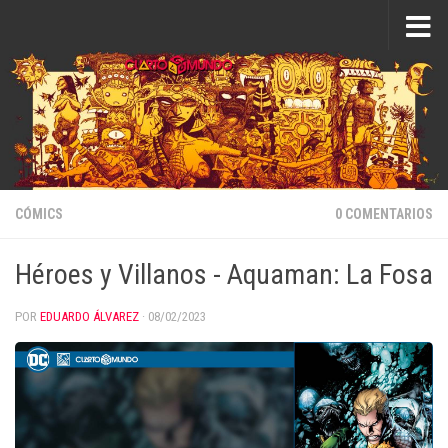
Saltar al contenido
CÓMICS
0 COMENTARIOS
Héroes y Villanos - Aquaman: La Fosa
POR
EDUARDO ÁLVAREZ
·
08/02/2023