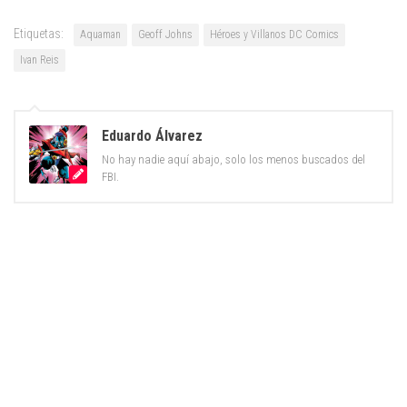
Etiquetas:
Aquaman
Geoff Johns
Héroes y Villanos DC Comics
Ivan Reis
Eduardo Álvarez
No hay nadie aquí abajo, solo los menos buscados del
FBI.